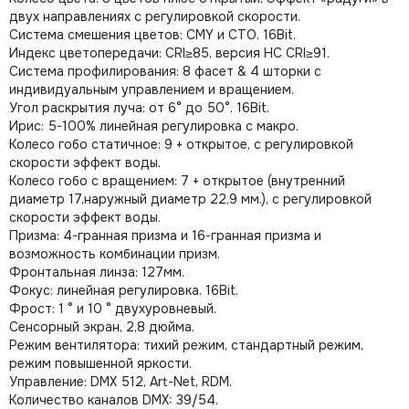
двух направлениях с регулировкой скорости.
Система смешения цветов: CMY и CTO. 16Bit.
Индекс цветопередачи: CRI≥85, версия HC CRI≥91.
Система профилирования: 8 фасет & 4 шторки с
индивидуальным управлением и вращением.
Угол раскрытия луча: от 6° до 50°. 16Bit.
Ирис: 5-100% линейная регулировка с макро.
Колесо гобо статичное: 9 + открытое, с регулировкой
скорости эффект воды.
Колесо гобо с вращением: 7 + открытое (внутренний
диаметр 17,наружный диаметр 22,9 мм.), с регулировкой
скорости эффект воды.
Призма: 4-гранная призма и 16-гранная призма и
возможность комбинации призм.
Фронтальная линза: 127мм.
Фокус: линейная регулировка. 16Bit.
Фрост: 1 ° и 10 ° двухуровневый.
Сенсорный экран, 2,8 дюйма.
Режим вентилятора: тихий режим, стандартный режим,
режим повышенной яркости.
Управление: DMX 512, Art-Net, RDM.
Количество каналов DMX: 39/54.