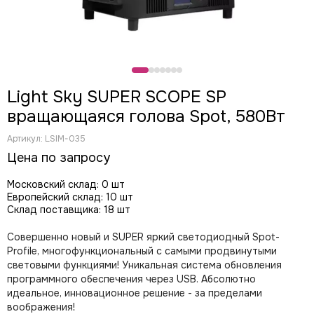
CODE
Color Imagination
Coreat
DiaPro
DIAlighting
Light Sky SUPER SCOPE SP
DJ POWER
вращающаяся голова Spot, 580Вт
Fine ART
EK Lights
Артикул:
LSIM-035
Elation
Цена по запросу
ETC
EuroDj
Московский склад: 0 шт
Европейский склад: 10 шт
EXE TECHNOLOGY (LITEC)
Склад поставщика: 18 шт
Global Effects
HazeBase
Совершенно новый и SUPER яркий светодиодный Spot-
High End Systems
Profile, многофункциональный с самыми продвинутыми
световыми функциями! Уникальная система обновления
I LIGHTING
программного обеспечения через USB. Абсолютно
INVOLIGHT
идеальное, инновационное решение - за пределами
JB LIGHTING
воображения!