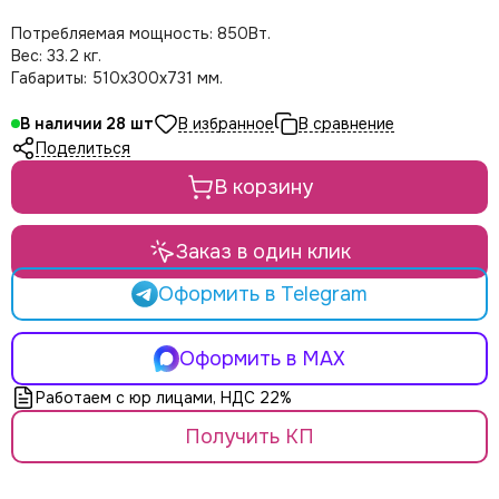
LE MAITRE
Le Mark
Потребляемая мощность: 850Вт.
Вес: 33.2 кг.
LightCraft
Габариты: 510x300x731 мм.
Light Sky
Light Union
В наличии
28
Look Solutions
Поделиться
LevelUp цепные тали
В корзину
MA Lighting
MAdrix
Magmatic FX
Заказ в один клик
Martin
Оформить в Telegram
MLB
Neutron
NICOLAUDIE (SUNLITE)
Оформить в MAX
NICOLAUDIE ARCHITECTURAL
Работаем с юр лицами, НДС 22%
OSRAM
Philips
Получить КП
PoleStar
Robert Juliat