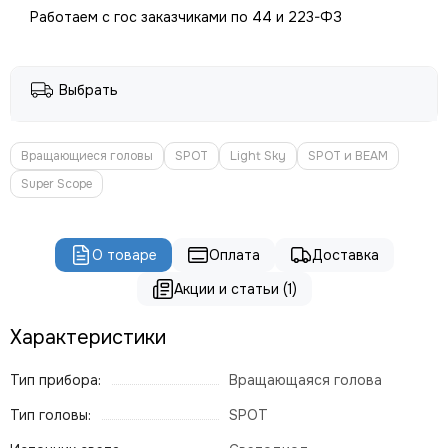
ROBE
Работаем с гос заказчиками по 44 и 223-ФЗ
PROLIGHTS
PROLYTE
Seetronic
Выбрать
ShowLight
Silver Star
SmokeGENIE
Вращающиеся головы
SPOT
Light Sky
SPOT и BEAM
SMOKE FACTORY
Super Scope
STAGE4
STAGELighting
Stagemaker
О товаре
Оплата
Доставка
Tarboc
Акции и статьи (1)
Tuchler
YODN
Характеристики
ЯRILO Pro
PROCAST Cable
Тип прибора:
Вращающаяся голова
CVGAUDIO
Тип головы:
SPOT
СТРОЙЦИРК