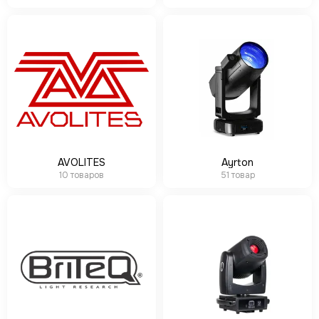
LE MAITRE
Le Mark
LightCraft
Light Sky
Light Union
Look Solutions
LevelUp цепные тали
MA Lighting
MAdrix
Magmatic FX
AVOLITES
Ayrton
Martin
10 товаров
51 товар
MLB
Neutron
NICOLAUDIE (SUNLITE)
NICOLAUDIE ARCHITECTURAL
OSRAM
Philips
PoleStar
Robert Juliat