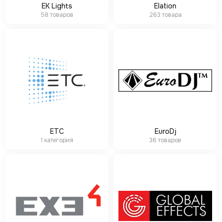
EK Lights
Elation
58 товаров
263 товара
ETC
EuroDj
1 категория
36 товаров