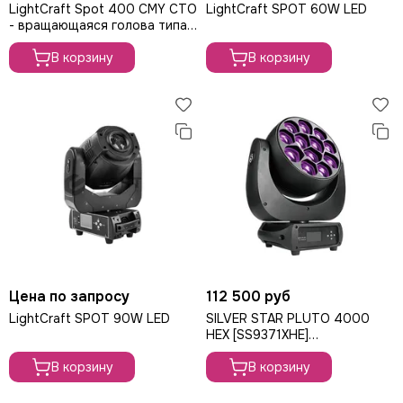
LightCraft Spot 400 CMY CTO
LightCraft SPOT 60W LED
- вращающаяся голова типа
Beam/Spot. Тип источника
света: LED-модуль бел
В корзину
В корзину
Цена по запросу
112 500 руб
LightCraft SPOT 90W LED
SILVER STAR PLUTO 4000
HEX [SS9371XHE]
вращающаяся голова Wash,
В корзину
720Вт
В корзину