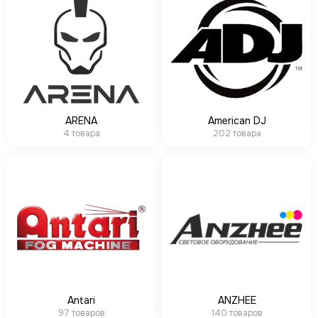
CODE
Color Imagination
Coreat
DiaPro
DIAlighting
DJ POWER
Fine ART
ARENA
American DJ
EK Lights
4 товара
202 товара
Elation
ETC
EuroDj
EXE TECHNOLOGY (LITEC)
Global Effects
HazeBase
High End Systems
I LIGHTING
INVOLIGHT
Antari
ANZHEE
JB LIGHTING
97 товаров
140 товаров