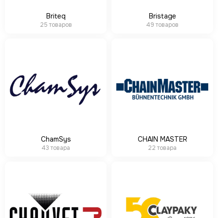
ROBE
Briteq
Bristage
PROLIGHTS
25 товаров
49 товаров
PROLYTE
Seetronic
ShowLight
Silver Star
SmokeGENIE
SMOKE FACTORY
STAGE4
STAGELighting
Stagemaker
Tarboc
ChamSys
CHAIN MASTER
Tuchler
43 товара
22 товара
YODN
ЯRILO Pro
PROCAST Cable
CVGAUDIO
СТРОЙЦИРК