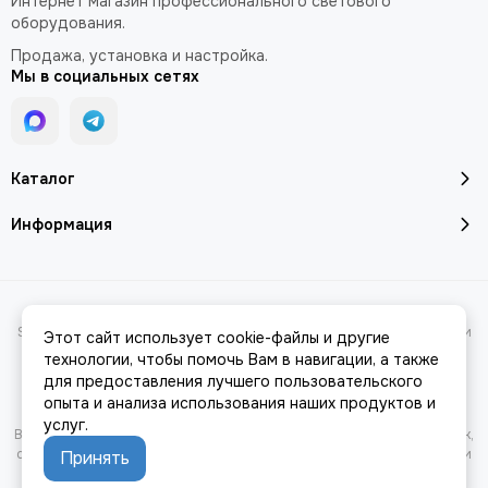
Интернет магазин профессионального светового
оборудования.
Продажа, установка и настройка.
Мы в социальных сетях
Каталог
Информация
2026 © Профессиональное световое оборудование в магазине
StageLighting.ru | Купить по выгодным ценам с доставкой по Москве и
Этот сайт использует cookie-файлы и другие
России.
Карта сайта
технологии, чтобы помочь Вам в навигации, а также
для предоставления лучшего пользовательского
опыта и анализа использования наших продуктов и
услуг.
Вся представленная на сайте информация, касающаяся характеристик,
стоимости товаров и услуг, носит информационный характер и ни при
Принять
каких условиях не является публичной офертой, определяемой