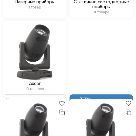
LE MAITRE
Лазерные приборы
Статичные светодиодные
приборы
1 товар
Le Mark
4 товара
LightCraft
Light Sky
Light Union
Look Solutions
LevelUp цепные тали
MA Lighting
MAdrix
Magmatic FX
Martin
MLB
Axcor
Neutron
13 товаров
NICOLAUDIE (SUNLITE)
Фильтр товаров
NICOLAUDIE ARCHITECTURAL
OSRAM
Philips
PoleStar
Robert Juliat