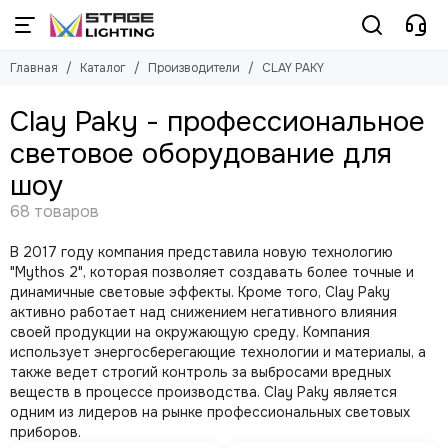
Производители
CLAY PAKY
Главная
Каталог
Производители
CLAY PAKY
Смотреть все бренды
Смотреть все товары
Русский туман
LED приборы
Clay Paky - профессиональное
ACME
Ламповые приборы
световое оборудование для
ARENA
Лазерные приборы
шоу
American DJ
Статичные светодиодные приборы
Antari
Axcor
ANZHEE
AVOLITES
В 2017 году компания представила новую технологию
"Mythos 2", которая позволяет создавать более точные и
Ayrton
динамичные световые эффекты. Кроме того, Clay Paky
Briteq
активно работает над снижением негативного влияния
Bristage
своей продукции на окружающую среду. Компания
ChamSys
использует энергосберегающие технологии и материалы, а
CHAIN MASTER
также ведет строгий контроль за выбросами вредных
веществ в процессе производства. Clay Paky является
Chauvet
одним из лидеров на рынке профессиональных световых
CLAY PAKY
приборов.
Company NA