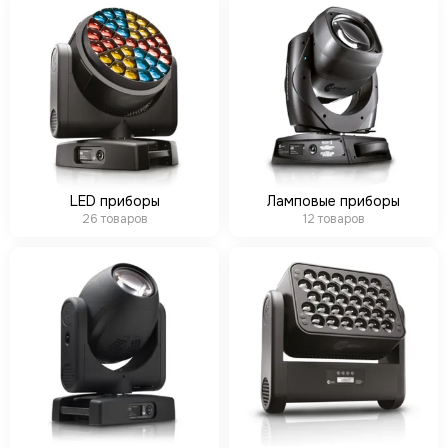
CODE
Color Imagination
Coreat
DiaPro
DIAlighting
DJ POWER
Fine ART
EK Lights
LED приборы
Ламповые приборы
Elation
26 товаров
12 товаров
ETC
EuroDj
EXE TECHNOLOGY (LITEC)
Global Effects
HazeBase
High End Systems
I LIGHTING
INVOLIGHT
JB LIGHTING