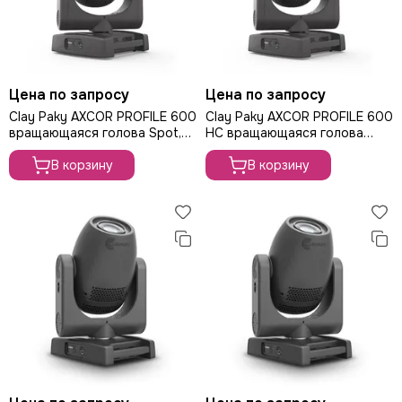
ROBE
PROLIGHTS
PROLYTE
Seetronic
Цена по запросу
Цена по запросу
ShowLight
Clay Paky AXCOR PROFILE 600
Silver Star
Clay Paky AXCOR PROFILE 600
вращающаяся голова Spot,
HC вращающаяся голова
SmokeGENIE
500Вт
Spot, 500Вт
SMOKE FACTORY
В корзину
В корзину
STAGE4
STAGELighting
Stagemaker
Tarboc
Tuchler
YODN
ЯRILO Pro
PROCAST Cable
CVGAUDIO
СТРОЙЦИРК