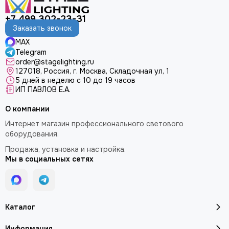
LE MAITRE
Le Mark
+7 499 302-23-31
LightCraft
Заказать звонок
Light Sky
MAX
Light Union
Telegram
order@stagelighting.ru
Look Solutions
127018, Россия, г. Москва, Складочная ул, 1
LevelUp цепные тали
5 дней в неделю с 10 до 19 часов
MA Lighting
ИП ПАВЛОВ Е.А.
MAdrix
О компании
Magmatic FX
Интернет магазин профессионального светового
Martin
оборудования.
MLB
Neutron
Продажа, установка и настройка.
Мы в социальных сетях
NICOLAUDIE (SUNLITE)
NICOLAUDIE ARCHITECTURAL
OSRAM
Philips
Каталог
PoleStar
Robert Juliat
Информация