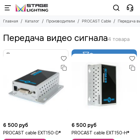
Производители
PROCAST Cable
Главная
Каталог
Производители
PROCAST Cable
Передача в
Смотреть все бренды
Смотреть все товары
Русский туман
Передача видео сигнала
Передача видео сигнала
ACME
ARENA
Фильтр товаров
American DJ
Antari
ANZHEE
AVOLITES
Ayrton
Briteq
Bristage
ChamSys
CHAIN MASTER
Chauvet
6 500 руб
6 500 руб
CLAY PAKY
PROCAST cable EXT150-D®
PROCAST cable EXT150-H®
Company NA