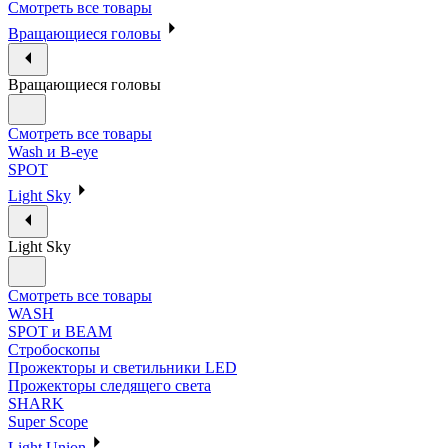
Смотреть все товары
Вращающиеся головы
Вращающиеся головы
Смотреть все товары
Wash и B-eye
SPOT
Light Sky
Light Sky
Смотреть все товары
WASH
SPOT и BEAM
Стробоскопы
Прожекторы и светильники LED
Прожекторы следящего света
SHARK
Super Scope
Light Union