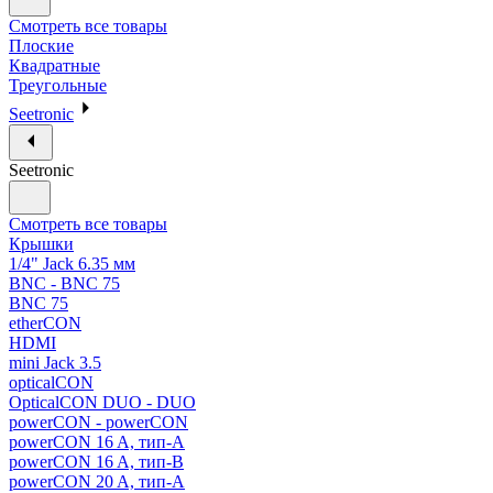
Смотреть все товары
Плоские
Квадратные
Треугольные
Seetronic
Seetronic
Смотреть все товары
Крышки
1/4" Jack 6.35 мм
BNC - BNC 75
BNC 75
etherCON
HDMI
mini Jack 3.5
opticalCON
OpticalCON DUO - DUO
powerCON - powerCON
powerCON 16 A, тип-A
powerCON 16 A, тип-B
powerCON 20 A, тип-A