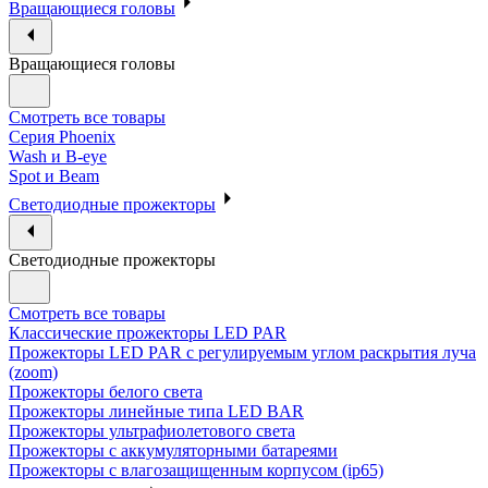
Вращающиеся головы
Вращающиеся головы
Смотреть все товары
Cерия Phoenix
Wash и B-eye
Spot и Beam
Cветодиодные прожекторы
Cветодиодные прожекторы
Смотреть все товары
Классические прожекторы LED PAR
Прожекторы LED PAR c регулируемым углом раскрытия луча
(zoom)
Прожекторы белого света
Прожекторы линейные типа LED BAR
Прожекторы ультрафиолетового света
Прожекторы с аккумуляторными батареями
Прожекторы с влагозащищенным корпусом (ip65)