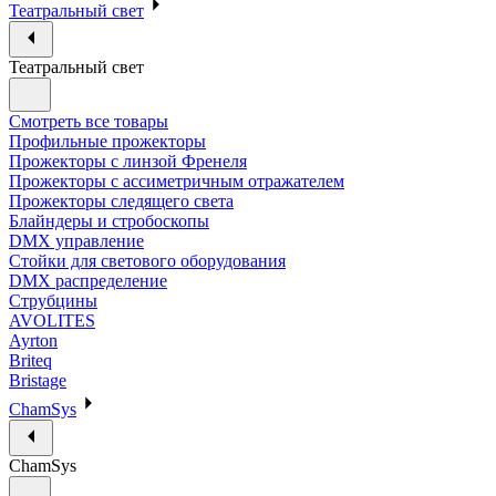
Театральный свет
Театральный свет
Смотреть все товары
Профильные прожекторы
Прожекторы с линзой Френеля
Прожекторы с ассиметричным отражателем
Прожекторы следящего света
Блайндеры и стробоскопы
DMX управление
Стойки для светового оборудования
DMX распределение
Струбцины
AVOLITES
Ayrton
Briteq
Bristage
ChamSys
ChamSys