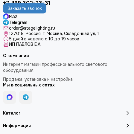
LE MAITRE
+7 499 302-23-31
Le Mark
Заказать звонок
LightCraft
MAX
Light Sky
Telegram
order@stagelighting.ru
Light Union
127018, Россия, г. Москва, Складочная ул, 1
Look Solutions
5 дней в неделю с 10 до 19 часов
LevelUp цепные тали
ИП ПАВЛОВ Е.А.
MA Lighting
О компании
MAdrix
Интернет магазин профессионального светового
Magmatic FX
оборудования.
Martin
Продажа, установка и настройка.
MLB
Мы в социальных сетях
Neutron
NICOLAUDIE (SUNLITE)
NICOLAUDIE ARCHITECTURAL
OSRAM
Каталог
Philips
PoleStar
Информация
Robert Juliat