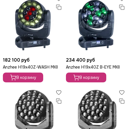
LE MAITRE
Le Mark
LightCraft
Light Sky
Light Union
Look Solutions
LevelUp цепные тали
MA Lighting
MAdrix
182 100 руб
234 400 руб
Magmatic FX
Anzhee H19x40Z-WASH MKII
Anzhee H19x40Z B-EYE MKII
Martin
MLB
В корзину
В корзину
Neutron
NICOLAUDIE (SUNLITE)
NICOLAUDIE ARCHITECTURAL
OSRAM
Philips
PoleStar
Robert Juliat