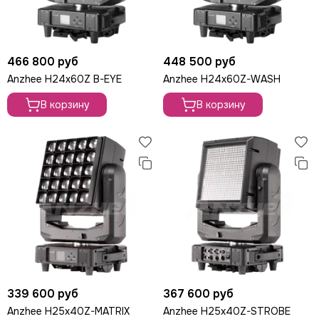
ROBE
PROLIGHTS
PROLYTE
Seetronic
466 800 руб
448 500 руб
ShowLight
Anzhee H24x60Z B-EYE
Anzhee H24x60Z-WASH
Silver Star
В корзину
В корзину
SmokeGENIE
SMOKE FACTORY
STAGE4
STAGELighting
Stagemaker
Tarboc
Tuchler
YODN
ЯRILO Pro
PROCAST Cable
CVGAUDIO
339 600 руб
367 600 руб
СТРОЙЦИРК
Anzhee H25x40Z-MATRIX
Anzhee H25x40Z-STROBE