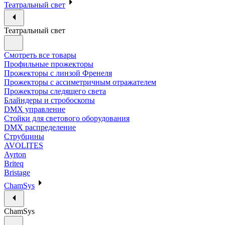
Театральный свет
Театральный свет
Смотреть все товары
Профильные прожекторы
Прожекторы с линзой Френеля
Прожекторы с ассиметричным отражателем
Прожекторы следящего света
Блайндеры и стробоскопы
DMX управление
Стойки для светового оборудования
DMX распределение
Струбцины
AVOLITES
Ayrton
Briteq
Bristage
ChamSys
ChamSys