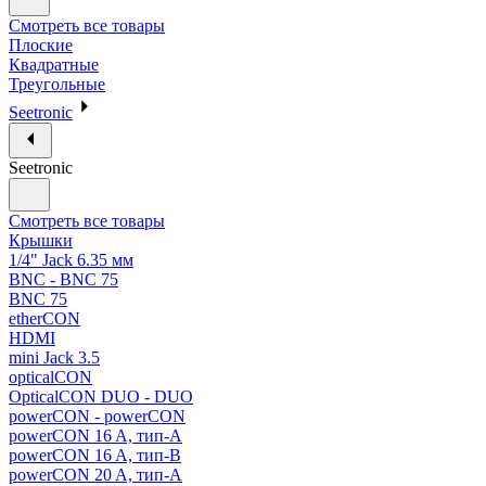
Смотреть все товары
Плоские
Квадратные
Треугольные
Seetronic
Seetronic
Смотреть все товары
Крышки
1/4" Jack 6.35 мм
BNC - BNC 75
BNC 75
etherCON
HDMI
mini Jack 3.5
opticalCON
OpticalCON DUO - DUO
powerCON - powerCON
powerCON 16 A, тип-A
powerCON 16 A, тип-B
powerCON 20 A, тип-A