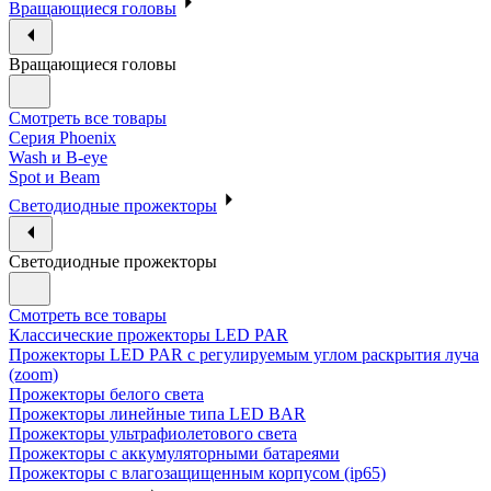
Вращающиеся головы
Вращающиеся головы
Смотреть все товары
Cерия Phoenix
Wash и B-eye
Spot и Beam
Cветодиодные прожекторы
Cветодиодные прожекторы
Смотреть все товары
Классические прожекторы LED PAR
Прожекторы LED PAR c регулируемым углом раскрытия луча
(zoom)
Прожекторы белого света
Прожекторы линейные типа LED BAR
Прожекторы ультрафиолетового света
Прожекторы с аккумуляторными батареями
Прожекторы с влагозащищенным корпусом (ip65)