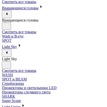
Смотреть все товары
Вращающиеся головы
Вращающиеся головы
Смотреть все товары
Wash и B-eye
SPOT
Light Sky
Light Sky
Смотреть все товары
WASH
SPOT и BEAM
Стробоскопы
Прожекторы и светильники LED
Прожекторы следящего света
SHARK
Super Scope
Light Union