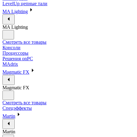
LevelUp цепные тали
MA Lighting
MA Lighting
Смотреть все товары
Консоли
Процессоры
Решения onPC
MAdrix
Magmatic FX
Magmatic FX
Смотреть все товары
Спецэффекты
Martin
Martin