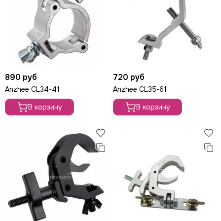
LE MAITRE
Le Mark
LightCraft
Light Sky
Light Union
Look Solutions
LevelUp цепные тали
890 руб
720 руб
MA Lighting
Anzhee CL34-41
Anzhee CL35-61
MAdrix
В корзину
В корзину
Magmatic FX
Martin
MLB
Neutron
NICOLAUDIE (SUNLITE)
NICOLAUDIE ARCHITECTURAL
OSRAM
Philips
PoleStar
Robert Juliat