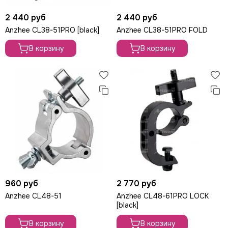
ROBE
2 440 руб
2 440 руб
PROLIGHTS
PROLYTE
Anzhee CL38-51PRO [black]
Anzhee CL38-51PRO FOLD
Seetronic
В корзину
В корзину
ShowLight
Silver Star
SmokeGENIE
SMOKE FACTORY
STAGE4
STAGELighting
Stagemaker
Tarboc
Tuchler
YODN
ЯRILO Pro
960 руб
2 770 руб
PROCAST Cable
Anzhee CL48-51
Anzhee CL48-61PRO LOCK
CVGAUDIO
[black]
СТРОЙЦИРК
В корзину
В корзину