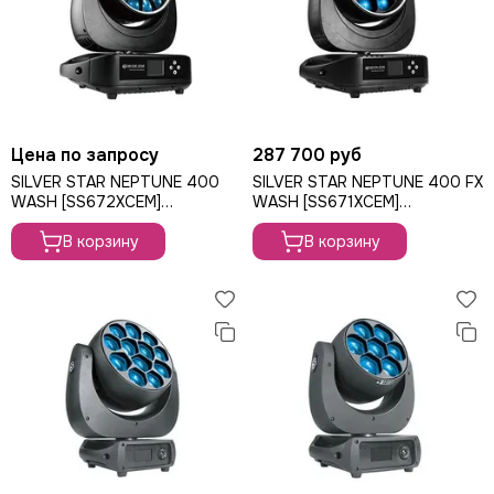
ROBE
PROLIGHTS
PROLYTE
Seetronic
ShowLight
Silver Star
Цена по запросу
287 700 руб
SmokeGENIE
SILVER STAR NEPTUNE 400
SILVER STAR NEPTUNE 400 FX
SMOKE FACTORY
WASH [SS672XCEM]
WASH [SS671XCEM]
вращающаяся голова Wash,
вращающаяся голова Wash,
STAGE4
380Вт
В корзину
280Вт
В корзину
STAGELighting
Stagemaker
Tarboc
Tuchler
YODN
ЯRILO Pro
PROCAST Cable
CVGAUDIO
СТРОЙЦИРК