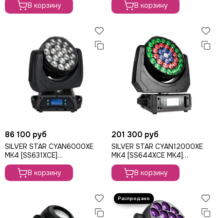
285Вт
В корзину
В корзину
86 100 руб
201 300 руб
SILVER STAR CYAN6000XE
SILVER STAR CYAN12000XE
MK4 [SS631XCE]
MK4 [SS644XCE MK4]
вращающаяся голова Wash,
вращающаяся голова Wash,
380Вт
В корзину
740Вт
В корзину