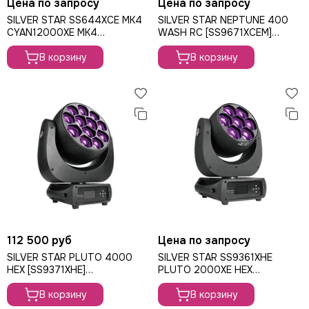
Цена по запросу
Цена по запросу
CODE
SILVER STAR SS644XCE MK4
SILVER STAR NEPTUNE 400
Color Imagination
CYAN12000XE MK4
WASH RC [SS9671XCEM]
вращающаяся голова Wash,
вращающаяся голова Wash,
Coreat
740Вт
В корзину
380Вт
В корзину
DiaPro
DIAlighting
DJ POWER
Fine ART
EK Lights
Elation
ETC
EuroDj
EXE TECHNOLOGY (LITEC)
Global Effects
HazeBase
112 500 руб
Цена по запросу
High End Systems
SILVER STAR PLUTO 4000
SILVER STAR SS9361XHE
I LIGHTING
HEX [SS9371XHE]
PLUTO 2000XE HEX
INVOLIGHT
вращающаяся голова Wash,
вращающаяся голова Wash,
JB LIGHTING
720Вт
В корзину
420Вт
В корзину