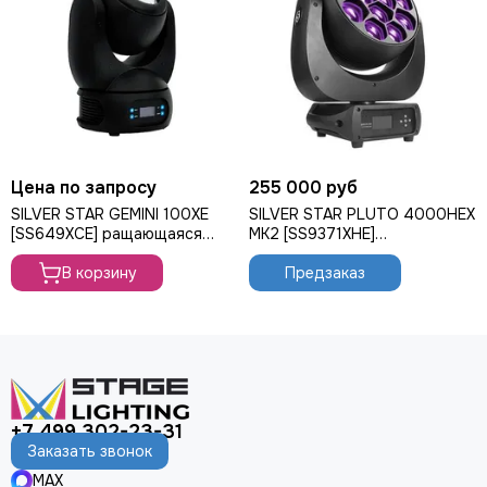
Цена по запросу
255 000 руб
SILVER STAR GEMINI 100XE
SILVER STAR PLUTO 4000HEX
[SS649XCE] ращающаяся
MK2 [SS9371XHE]
голова Wash, 60Вт
вращающаяся голова Wash,
В корзину
720Вт
Предзаказ
+7 499 302-23-31
Заказать звонок
MAX