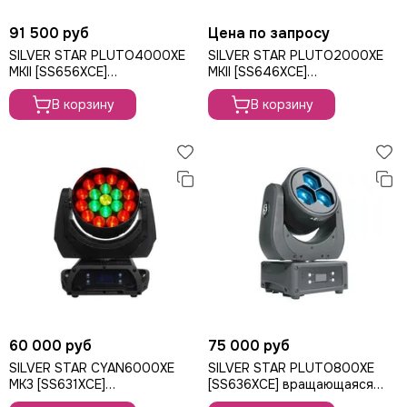
91 500 руб
Цена по запросу
SILVER STAR PLUTO4000XE
SILVER STAR PLUTO2000XE
MKII [SS656XCE]
MKII [SS646XCE]
вращающаяся голова Wash,
вращающаяся голова Wash,
480Вт
В корзину
280Вт
В корзину
60 000 руб
75 000 руб
SILVER STAR CYAN6000XE
SILVER STAR PLUTO800XE
MK3 [SS631XCE]
[SS636XCE] вращающаяся
вращающаяся голова Wash,
голова Wash/Beam, 120Вт