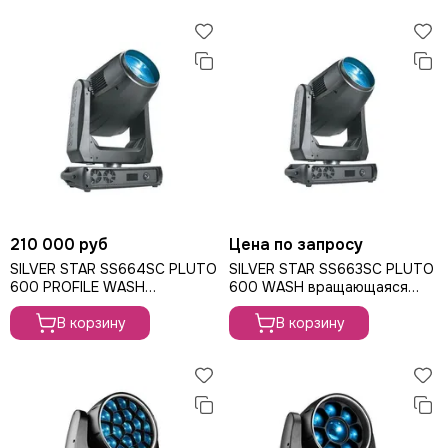
LE MAITRE
Le Mark
LightCraft
Light Sky
Light Union
Look Solutions
LevelUp цепные тали
MA Lighting
MAdrix
Magmatic FX
Martin
210 000 руб
Цена по запросу
MLB
SILVER STAR SS664SC PLUTO
SILVER STAR SS663SC PLUTO
600 PROFILE WASH
600 WASH вращающаяся
Neutron
вращающаяся голова Wash,
голова Wash, 600Вт
NICOLAUDIE (SUNLITE)
600Вт
В корзину
В корзину
NICOLAUDIE ARCHITECTURAL
OSRAM
Philips
PoleStar
Robert Juliat