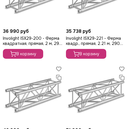
ROBE
PROLIGHTS
PROLYTE
Seetronic
ShowLight
36 990 руб
35 738 руб
Silver Star
Involight ISX29-200 - Ферма
Involight ISX29-221 - Ферма
квадратная, прямая, 2 м, 290
квадр., прямая, 2.21 м, 290
SmokeGENIE
мм, труба 50 мм (4 шт CC29
мм, труба 50 мм (4 шт CC29
SMOKE FACTORY
SET в комплекте)
В корзину
SET в комплекте)
В корзину
STAGE4
STAGELighting
Stagemaker
Tarboc
Tuchler
YODN
ЯRILO Pro
PROCAST Cable
CVGAUDIO
СТРОЙЦИРК