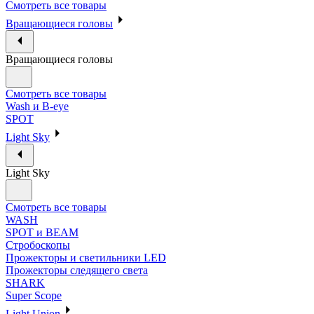
Смотреть все товары
Вращающиеся головы
Вращающиеся головы
Смотреть все товары
Wash и B-eye
SPOT
Light Sky
Light Sky
Смотреть все товары
WASH
SPOT и BEAM
Стробоскопы
Прожекторы и светильники LED
Прожекторы следящего света
SHARK
Super Scope
Light Union