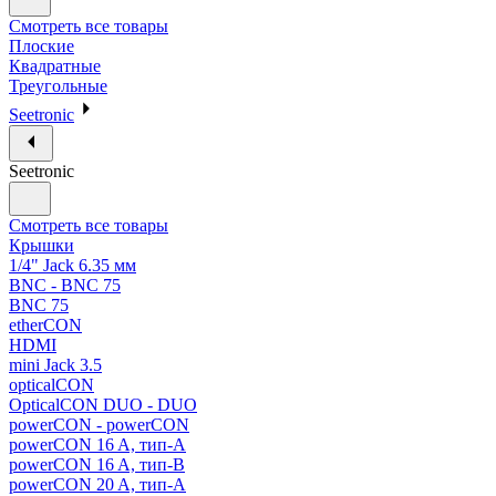
Смотреть все товары
Плоские
Квадратные
Треугольные
Seetronic
Seetronic
Смотреть все товары
Крышки
1/4" Jack 6.35 мм
BNC - BNC 75
BNC 75
etherCON
HDMI
mini Jack 3.5
opticalCON
OpticalCON DUO - DUO
powerCON - powerCON
powerCON 16 A, тип-A
powerCON 16 A, тип-B
powerCON 20 A, тип-A