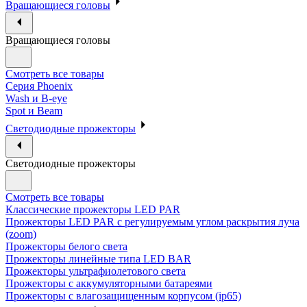
Вращающиеся головы
Вращающиеся головы
Смотреть все товары
Cерия Phoenix
Wash и B-eye
Spot и Beam
Cветодиодные прожекторы
Cветодиодные прожекторы
Смотреть все товары
Классические прожекторы LED PAR
Прожекторы LED PAR c регулируемым углом раскрытия луча
(zoom)
Прожекторы белого света
Прожекторы линейные типа LED BAR
Прожекторы ультрафиолетового света
Прожекторы с аккумуляторными батареями
Прожекторы с влагозащищенным корпусом (ip65)