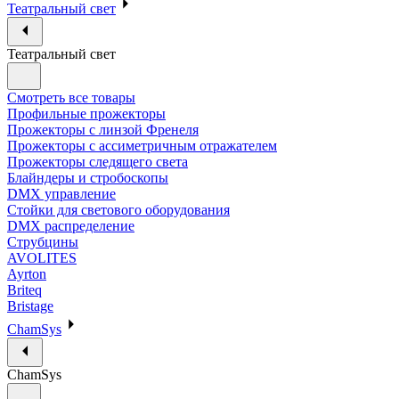
Театральный свет
Театральный свет
Смотреть все товары
Профильные прожекторы
Прожекторы с линзой Френеля
Прожекторы с ассиметричным отражателем
Прожекторы следящего света
Блайндеры и стробоскопы
DMX управление
Стойки для светового оборудования
DMX распределение
Струбцины
AVOLITES
Ayrton
Briteq
Bristage
ChamSys
ChamSys