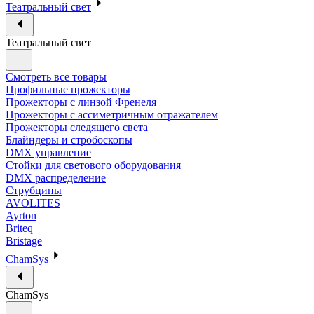
Театральный свет
Театральный свет
Смотреть все товары
Профильные прожекторы
Прожекторы с линзой Френеля
Прожекторы с ассиметричным отражателем
Прожекторы следящего света
Блайндеры и стробоскопы
DMX управление
Стойки для светового оборудования
DMX распределение
Струбцины
AVOLITES
Ayrton
Briteq
Bristage
ChamSys
ChamSys