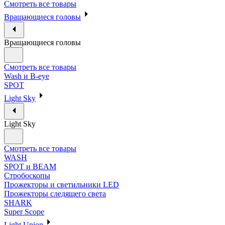
Смотреть все товары
Вращающиеся головы
Вращающиеся головы
Смотреть все товары
Wash и B-eye
SPOT
Light Sky
Light Sky
Смотреть все товары
WASH
SPOT и BEAM
Стробоскопы
Прожекторы и светильники LED
Прожекторы следящего света
SHARK
Super Scope
Light Union