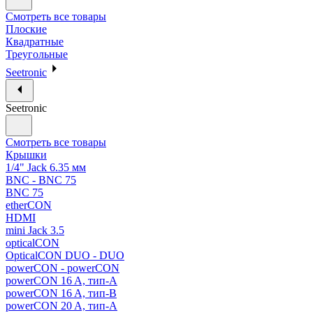
Смотреть все товары
Плоские
Квадратные
Треугольные
Seetronic
Seetronic
Смотреть все товары
Крышки
1/4" Jack 6.35 мм
BNC - BNC 75
BNC 75
etherCON
HDMI
mini Jack 3.5
opticalCON
OpticalCON DUO - DUO
powerCON - powerCON
powerCON 16 A, тип-A
powerCON 16 A, тип-B
powerCON 20 A, тип-A