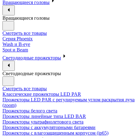
Вращающиеся головы
Вращающиеся головы
Смотреть все товары
Cерия Phoenix
Wash и B-eye
Spot и Beam
Cветодиодные прожекторы
Cветодиодные прожекторы
Смотреть все товары
Классические прожекторы LED PAR
Прожекторы LED PAR c регулируемым углом раскрытия луча
(zoom)
Прожекторы белого света
Прожекторы линейные типа LED BAR
Прожекторы ультрафиолетового света
Прожекторы с аккумуляторными батареями
Прожекторы с влагозащищенным корпусом (ip65)