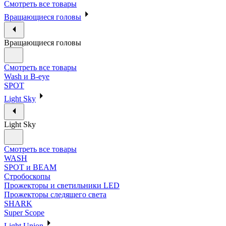
Смотреть все товары
Вращающиеся головы
Вращающиеся головы
Смотреть все товары
Wash и B-eye
SPOT
Light Sky
Light Sky
Смотреть все товары
WASH
SPOT и BEAM
Стробоскопы
Прожекторы и светильники LED
Прожекторы следящего света
SHARK
Super Scope
Light Union