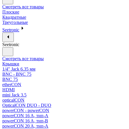
Смотреть все товары
Плоские
Квадратные
Треугольные
Seetronic
Seetronic
Смотреть все товары
Крышки
1/4" Jack 6.35 мм
BNC - BNC 75
BNC 75
etherCON
HDMI
mini Jack 3.5
opticalCON
OpticalCON DUO - DUO
powerCON - powerCON
powerCON 16 A, тип-A
powerCON 16 A, тип-B
powerCON 20 A, тип-A