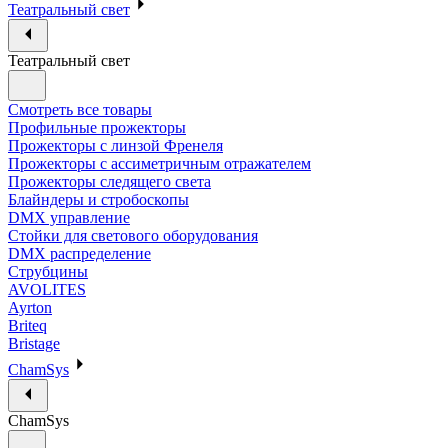
Театральный свет
Театральный свет
Смотреть все товары
Профильные прожекторы
Прожекторы с линзой Френеля
Прожекторы с ассиметричным отражателем
Прожекторы следящего света
Блайндеры и стробоскопы
DMX управление
Стойки для светового оборудования
DMX распределение
Струбцины
AVOLITES
Ayrton
Briteq
Bristage
ChamSys
ChamSys