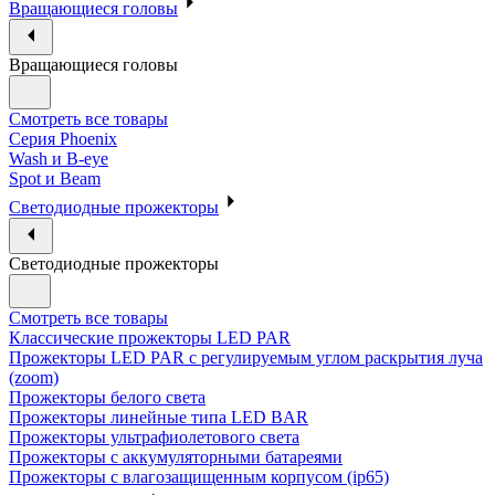
Вращающиеся головы
Вращающиеся головы
Смотреть все товары
Cерия Phoenix
Wash и B-eye
Spot и Beam
Cветодиодные прожекторы
Cветодиодные прожекторы
Смотреть все товары
Классические прожекторы LED PAR
Прожекторы LED PAR c регулируемым углом раскрытия луча
(zoom)
Прожекторы белого света
Прожекторы линейные типа LED BAR
Прожекторы ультрафиолетового света
Прожекторы с аккумуляторными батареями
Прожекторы с влагозащищенным корпусом (ip65)