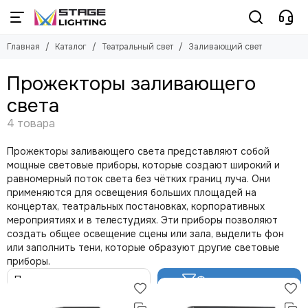
Театральный свет
Главная
Каталог
Театральный свет
Заливающий свет
Смотреть все товары
Профильные прожекторы
Прожекторы заливающего
Прожекторы с линзой френеля
света
Прожекторы следящего света
Стойки для пушек следящего света
Заливающий свет
Прожекторы заливающего света представляют собой
Направленный свет
мощные световые приборы, которые создают широкий и
Темнители
равномерный поток света без чётких границ луча. Они
применяются для освещения больших площадей на
концертах, театральных постановках, корпоративных
мероприятиях и в телестудиях. Эти приборы позволяют
создать общее освещение сцены или зала, выделить фон
или заполнить тени, которые образуют другие световые
приборы.
Фильтр товаров