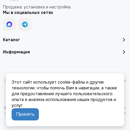
Продажа, установка и настройка.
Мы в социальных сетях
Каталог
Информация
2026 © Профессиональное световое оборудование в магазине
StageLighting.ru | Купить по выгодным ценам с доставкой по Москве и
Этот сайт использует cookie-файлы и другие
России.
Карта сайта
технологии, чтобы помочь Вам в навигации, а также
для предоставления лучшего пользовательского
опыта и анализа использования наших продуктов и
услуг.
Вся представленная на сайте информация, касающаяся характеристик,
стоимости товаров и услуг, носит информационный характер и ни при
Принять
каких условиях не является публичной офертой, определяемой
положениями Статьи 437(2) Гражданского кодекса РФ.