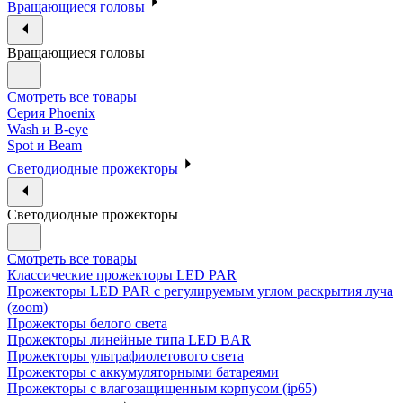
Вращающиеся головы
Вращающиеся головы
Смотреть все товары
Cерия Phoenix
Wash и B-eye
Spot и Beam
Cветодиодные прожекторы
Cветодиодные прожекторы
Смотреть все товары
Классические прожекторы LED PAR
Прожекторы LED PAR c регулируемым углом раскрытия луча
(zoom)
Прожекторы белого света
Прожекторы линейные типа LED BAR
Прожекторы ультрафиолетового света
Прожекторы с аккумуляторными батареями
Прожекторы с влагозащищенным корпусом (ip65)