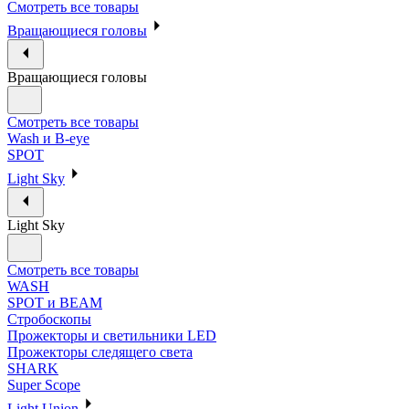
Смотреть все товары
Вращающиеся головы
Вращающиеся головы
Смотреть все товары
Wash и B-eye
SPOT
Light Sky
Light Sky
Смотреть все товары
WASH
SPOT и BEAM
Стробоскопы
Прожекторы и светильники LED
Прожекторы следящего света
SHARK
Super Scope
Light Union