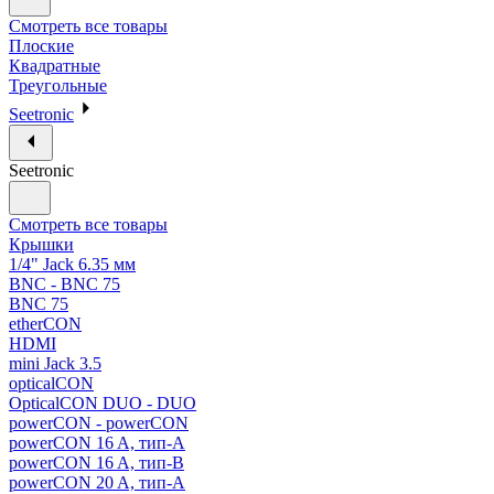
Смотреть все товары
Плоские
Квадратные
Треугольные
Seetronic
Seetronic
Смотреть все товары
Крышки
1/4" Jack 6.35 мм
BNC - BNC 75
BNC 75
etherCON
HDMI
mini Jack 3.5
opticalCON
OpticalCON DUO - DUO
powerCON - powerCON
powerCON 16 A, тип-A
powerCON 16 A, тип-B
powerCON 20 A, тип-A