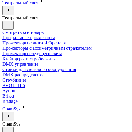
Театральный свет
Театральный свет
Смотреть все товары
Профильные прожекторы
Прожекторы с линзой Френеля
Прожекторы с ассиметричным отражателем
Прожекторы следящего света
Блайндеры и стробоскопы
DMX управление
Стойки для светового оборудования
DMX распределение
Струбцины
AVOLITES
Ayrton
Briteq
Bristage
ChamSys
ChamSys