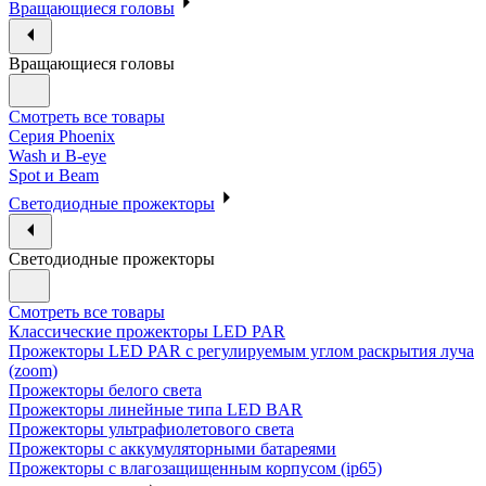
Вращающиеся головы
Вращающиеся головы
Смотреть все товары
Cерия Phoenix
Wash и B-eye
Spot и Beam
Cветодиодные прожекторы
Cветодиодные прожекторы
Смотреть все товары
Классические прожекторы LED PAR
Прожекторы LED PAR c регулируемым углом раскрытия луча
(zoom)
Прожекторы белого света
Прожекторы линейные типа LED BAR
Прожекторы ультрафиолетового света
Прожекторы с аккумуляторными батареями
Прожекторы с влагозащищенным корпусом (ip65)