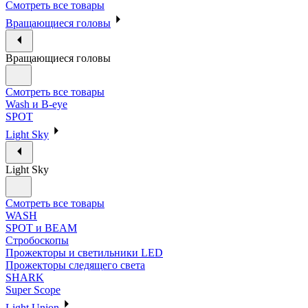
Смотреть все товары
Вращающиеся головы
Вращающиеся головы
Смотреть все товары
Wash и B-eye
SPOT
Light Sky
Light Sky
Смотреть все товары
WASH
SPOT и BEAM
Стробоскопы
Прожекторы и светильники LED
Прожекторы следящего света
SHARK
Super Scope
Light Union