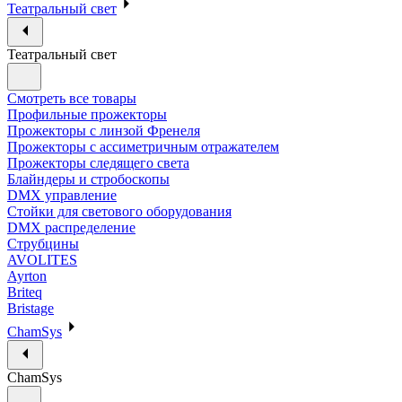
Театральный свет
Театральный свет
Смотреть все товары
Профильные прожекторы
Прожекторы с линзой Френеля
Прожекторы с ассиметричным отражателем
Прожекторы следящего света
Блайндеры и стробоскопы
DMX управление
Стойки для светового оборудования
DMX распределение
Струбцины
AVOLITES
Ayrton
Briteq
Bristage
ChamSys
ChamSys