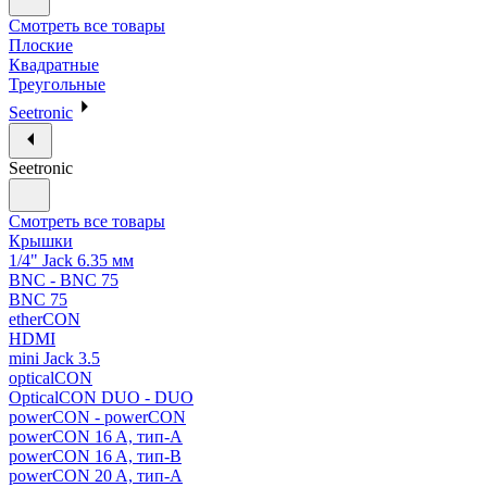
Смотреть все товары
Плоские
Квадратные
Треугольные
Seetronic
Seetronic
Смотреть все товары
Крышки
1/4" Jack 6.35 мм
BNC - BNC 75
BNC 75
etherCON
HDMI
mini Jack 3.5
opticalCON
OpticalCON DUO - DUO
powerCON - powerCON
powerCON 16 A, тип-A
powerCON 16 A, тип-B
powerCON 20 A, тип-A