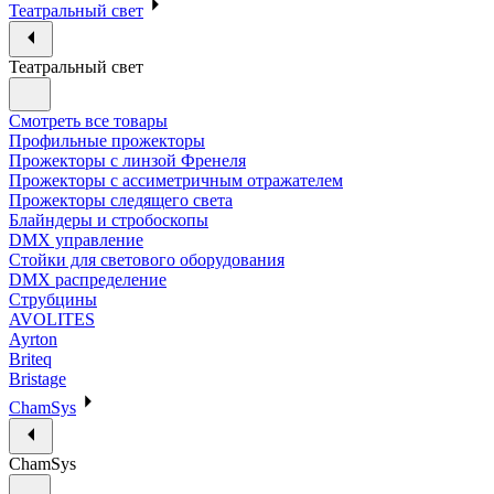
Театральный свет
Театральный свет
Смотреть все товары
Профильные прожекторы
Прожекторы с линзой Френеля
Прожекторы с ассиметричным отражателем
Прожекторы следящего света
Блайндеры и стробоскопы
DMX управление
Стойки для светового оборудования
DMX распределение
Струбцины
AVOLITES
Ayrton
Briteq
Bristage
ChamSys
ChamSys