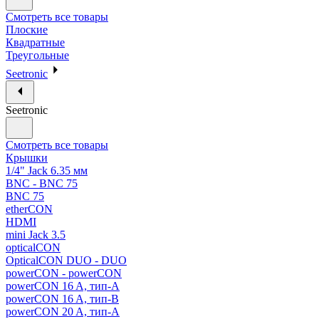
Смотреть все товары
Плоские
Квадратные
Треугольные
Seetronic
Seetronic
Смотреть все товары
Крышки
1/4" Jack 6.35 мм
BNC - BNC 75
BNC 75
etherCON
HDMI
mini Jack 3.5
opticalCON
OpticalCON DUO - DUO
powerCON - powerCON
powerCON 16 A, тип-A
powerCON 16 A, тип-B
powerCON 20 A, тип-A