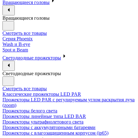
Вращающиеся головы
Вращающиеся головы
Смотреть все товары
Cерия Phoenix
Wash и B-eye
Spot и Beam
Cветодиодные прожекторы
Cветодиодные прожекторы
Смотреть все товары
Классические прожекторы LED PAR
Прожекторы LED PAR c регулируемым углом раскрытия луча
(zoom)
Прожекторы белого света
Прожекторы линейные типа LED BAR
Прожекторы ультрафиолетового света
Прожекторы с аккумуляторными батареями
Прожекторы с влагозащищенным корпусом (ip65)