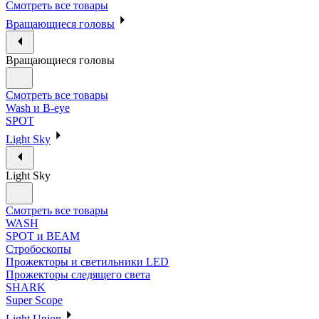
Смотреть все товары
Вращающиеся головы
Вращающиеся головы
Смотреть все товары
Wash и B-eye
SPOT
Light Sky
Light Sky
Смотреть все товары
WASH
SPOT и BEAM
Стробоскопы
Прожекторы и светильники LED
Прожекторы следящего света
SHARK
Super Scope
Light Union