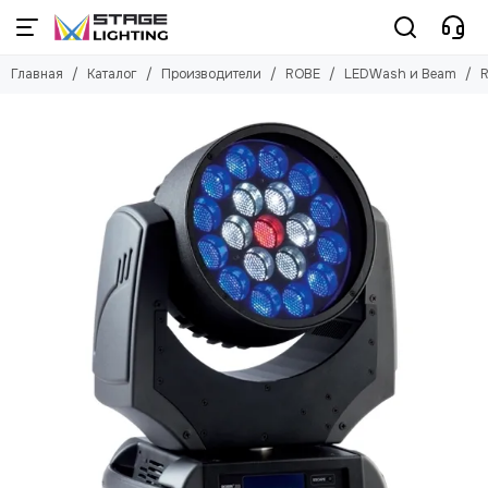
Производители
ROBE
Главная
Каталог
Производители
ROBE
LEDWash и Beam
Смотреть все бренды
Смотреть все товары
Русский туман
BMFL
ACME
Pointe
ARENA
LEDWash и Beam
American DJ
Генераторы дыма и тумана
Antari
ANZHEE
AVOLITES
Ayrton
Briteq
Bristage
ChamSys
CHAIN MASTER
Chauvet
CLAY PAKY
Company NA