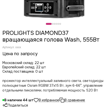
CODE
Color Imagination
Coreat
DiaPro
DIAlighting
PROLIGHTS DIAMOND37
DJ POWER
вращающаяся голова Wash, 555Вт
Fine ART
EK Lights
Артикул:
xxxx
Elation
Цена по запросу
ETC
EuroDj
Московский склад: 22 шт
Европейский склад: 22 шт
EXE TECHNOLOGY (LITEC)
Склад поставщика: 0 шт
Global Effects
HazeBase
прожектор интеллектуальный заливного света, светодиоды
High End Systems
полноцветные Osram RGBW 37x15 Вт, зум 6-66°, управление
отдельными пикселями, потребляемая мощность 520 Вт
I LIGHTING
INVOLIGHT
В наличии
44
JB LIGHTING
Поделиться