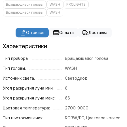
ROBE
Вращающиеся головы
WASH
PROLIGHTS
PROLIGHTS
Вращающиеся головы
WASH
PROLYTE
Seetronic
ShowLight
О товаре
Оплата
Доставка
Silver Star
SmokeGENIE
Характеристики
SMOKE FACTORY
STAGE4
Тип прибора:
Вращающаяся голова
STAGELighting
Тип головы:
WASH
Stagemaker
Tarboc
Источник света:
Светодиод
Tuchler
Угол раскрытия луча мин.:
6
YODN
Угол раскрытия луча макс.:
ЯRILO Pro
66
PROCAST Cable
Цветовая температура:
2700-9000
CVGAUDIO
Тип цветосмешения:
RGBW/FC, Цветовое колесо
СТРОЙЦИРК