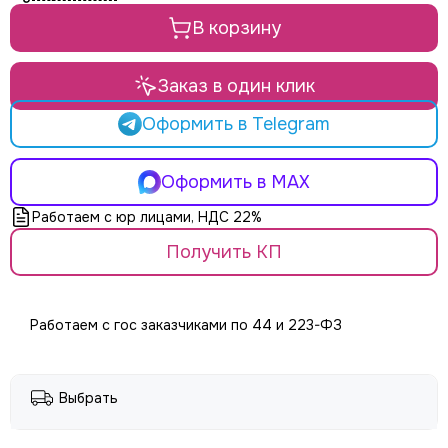
LE MAITRE
Le Mark
В корзину
LightCraft
Light Sky
Заказ в один клик
Light Union
Look Solutions
Оформить в Telegram
LevelUp цепные тали
MA Lighting
Оформить в MAX
MAdrix
Работаем с юр лицами, НДС 22%
Magmatic FX
Martin
Получить КП
MLB
Neutron
NICOLAUDIE (SUNLITE)
Работаем с гос заказчиками по 44 и 223-ФЗ
NICOLAUDIE ARCHITECTURAL
OSRAM
Philips
Выбрать
PoleStar
Robert Juliat