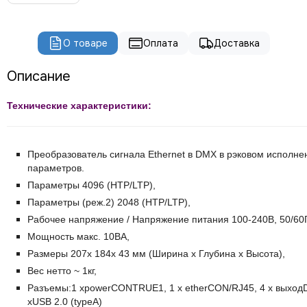
ROBE
PROLIGHTS
PROLYTE
О товаре
Оплата
Доставка
Seetronic
ShowLight
Описание
Silver Star
SmokeGENIE
Технические характеристики:
SMOKE FACTORY
STAGE4
STAGELighting
Преобразователь сигнала Ethernet в DMX в рэковом исполн
параметров.
Stagemaker
Параметры 4096 (HTP/LTP),
Tarboc
Параметры (реж.2) 2048 (HTP/LTP),
Tuchler
Рабочее напряжение / Напряжение питания 100-240В, 50/60
YODN
ЯRILO Pro
Мощность макс. 10ВА,
PROCAST Cable
Размеры 207x 184x 43 мм (Ширина x Глубина x Высота),
CVGAUDIO
Вес нетто ~ 1кг,
СТРОЙЦИРК
Разъемы:1 xpowerCONTRUE1, 1 x etherCON/RJ45, 4 x выходD
xUSB 2.0 (typeA)