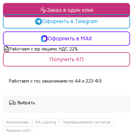
LE MAITRE
Le Mark
Заказ в один клик
LightCraft
Оформить в Telegram
Light Sky
Light Union
Look Solutions
Оформить в MAX
LevelUp цепные тали
Работаем с юр лицами, НДС 22%
MA Lighting
MAdrix
Получить КП
Magmatic FX
Martin
MLB
Работаем с гос заказчиками по 44 и 223-ФЗ
Neutron
NICOLAUDIE (SUNLITE)
NICOLAUDIE ARCHITECTURAL
Выбрать
OSRAM
Philips
PoleStar
Контроллеры
MA Lighting
Преобразователи сигналов
Robert Juliat
Решения onPC