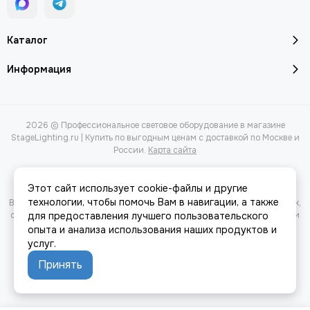
Каталог
Информация
2026 © Профессиональное световое оборудование в магазине
StageLighting.ru | Купить по выгодным ценам с доставкой по Москве и
России.
Карта сайта
Этот сайт использует cookie-файлы и другие
технологии, чтобы помочь Вам в навигации, а также
Вся представленная на сайте информация, касающаяся характеристик,
стоимости товаров и услуг, носит информационный характер и ни при
для предоставления лучшего пользовательского
каких условиях не является публичной офертой, определяемой
опыта и анализа использования наших продуктов и
положениями Статьи 437(2) Гражданского кодекса РФ.
услуг.
Принять