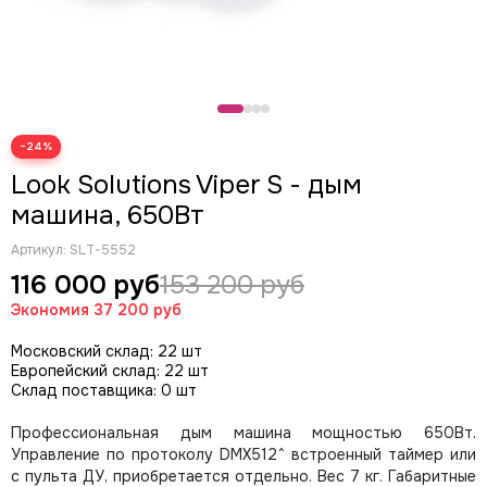
CODE
Color Imagination
Coreat
DiaPro
DIAlighting
−24%
DJ POWER
Fine ART
Look Solutions Viper S - дым
EK Lights
машина, 650Вт
Elation
Артикул:
SLT-5552
ETC
116 000 руб
153 200 руб
EuroDj
EXE TECHNOLOGY (LITEC)
Экономия
37 200 руб
Global Effects
Московский склад: 22 шт
HazeBase
Европейский склад: 22 шт
High End Systems
Склад поставщика: 0 шт
I LIGHTING
Профессиональная дым машина мощностью 650Вт.
INVOLIGHT
Управление по протоколу DMX512^ встроенный таймер или
JB LIGHTING
с пульта ДУ, приобретается отдельно. Вес 7 кг. Габаритные