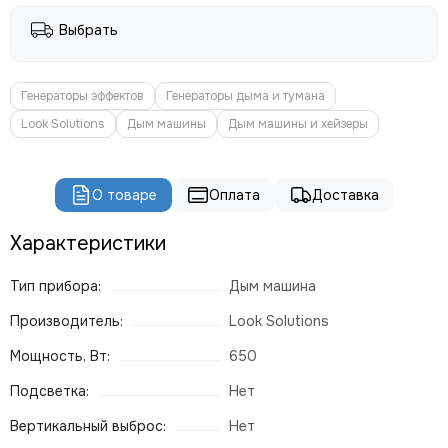
ROBE
Выбрать
PROLIGHTS
PROLYTE
Seetronic
Генераторы эффектов
Генераторы дыма и тумана
ShowLight
Look Solutions
Дым машины
Дым машины и хейзеры
Silver Star
SmokeGENIE
SMOKE FACTORY
О товаре
Оплата
Доставка
STAGE4
STAGELighting
Характеристики
Stagemaker
Tarboc
Тип прибора:
Дым машина
Tuchler
Производитель:
Look Solutions
YODN
ЯRILO Pro
Мощность, Вт:
650
PROCAST Cable
Подсветка:
Нет
CVGAUDIO
СТРОЙЦИРК
Вертикальный выброс:
Нет