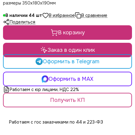
LE MAITRE
размеры 350х180х190мм
Le Mark
LightCraft
В наличии
44
Поделиться
Light Sky
Light Union
В корзину
Look Solutions
LevelUp цепные тали
Заказ в один клик
MA Lighting
MAdrix
Оформить в Telegram
Magmatic FX
Martin
Оформить в MAX
MLB
Neutron
Работаем с юр лицами, НДС 22%
NICOLAUDIE (SUNLITE)
Получить КП
NICOLAUDIE ARCHITECTURAL
OSRAM
Philips
Работаем с гос заказчиками по 44 и 223-ФЗ
PoleStar
Robert Juliat