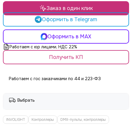
LE MAITRE
Le Mark
Заказ в один клик
LightCraft
Оформить в Telegram
Light Sky
Light Union
Look Solutions
Оформить в MAX
LevelUp цепные тали
Работаем с юр лицами, НДС 22%
MA Lighting
Получить КП
MAdrix
Magmatic FX
Martin
MLB
Работаем с гос заказчиками по 44 и 223-ФЗ
Neutron
NICOLAUDIE (SUNLITE)
NICOLAUDIE ARCHITECTURAL
Выбрать
OSRAM
Philips
INVOLIGHT
Контроллеры
DMX-пульты, контроллеры
PoleStar
Robert Juliat