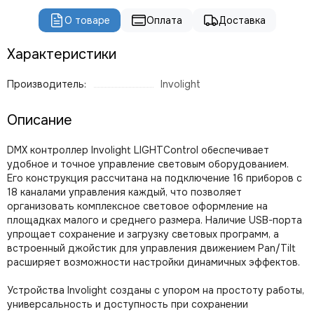
ROBE
О товаре
Оплата
Доставка
PROLIGHTS
PROLYTE
Характеристики
Seetronic
ShowLight
Производитель:
Involight
Silver Star
SmokeGENIE
Описание
SMOKE FACTORY
STAGE4
DMX контроллер Involight LIGHTControl обеспечивает
STAGELighting
удобное и точное управление световым оборудованием.
Stagemaker
Его конструкция рассчитана на подключение 16 приборов с
18 каналами управления каждый, что позволяет
Tarboc
организовать комплексное световое оформление на
Tuchler
площадках малого и среднего размера. Наличие USB-порта
YODN
упрощает сохранение и загрузку световых программ, а
ЯRILO Pro
встроенный джойстик для управления движением Pan/Tilt
PROCAST Cable
расширяет возможности настройки динамичных эффектов.
CVGAUDIO
Устройства Involight созданы с упором на простоту работы,
СТРОЙЦИРК
универсальность и доступность при сохранении