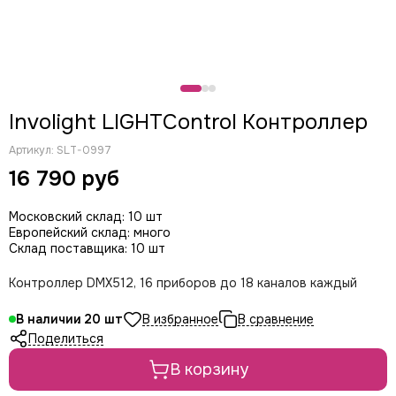
CODE
Пушки световые
Color Imagination
Фермы
Coreat
Involight снятое с производства
DiaPro
DIAlighting
Involight LIGHTControl Контроллер
DJ POWER
Fine ART
Артикул:
SLT-0997
EK Lights
16 790 руб
Elation
ETC
Московский склад: 10 шт
EuroDj
Европейский склад: много
Склад поставщика: 10 шт
EXE TECHNOLOGY (LITEC)
Global Effects
Контроллер DMX512, 16 приборов до 18 каналов каждый
HazeBase
High End Systems
В наличии
20
I LIGHTING
Поделиться
INVOLIGHT
В корзину
JB LIGHTING