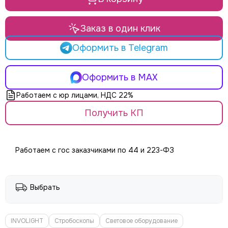
LE MAITRE
Le Mark
LightCraft
Заказ в один клик
Light Sky
Оформить в Telegram
Light Union
Look Solutions
LevelUp цепные тали
Оформить в MAX
MA Lighting
Работаем с юр лицами, НДС 22%
MAdrix
Magmatic FX
Получить КП
Martin
MLB
Neutron
Работаем с гос заказчиками по 44 и 223-ФЗ
NICOLAUDIE (SUNLITE)
NICOLAUDIE ARCHITECTURAL
OSRAM
Выбрать
Philips
PoleStar
Robert Juliat
INVOLIGHT
Стробоскопы
Световое оборудование