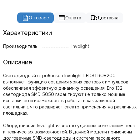
ROBE
PROLIGHTS
О товаре
Оплата
Доставка
PROLYTE
Seetronic
Характеристики
ShowLight
Silver Star
Производитель:
Involight
SmokeGENIE
SMOKE FACTORY
Описание
STAGE4
STAGELighting
Светодиодный стробоскоп Involight LEDSTROB200
Stagemaker
выполняет функцию создания ярких световых импульсов,
Tarboc
обеспечивая эффектную динамику освещения. Его 132
Tuchler
светодиода SMD 5050 гарантируют не только мощные
вспышки, но и возможность работать как заливной
YODN
светильник, что расширяет спектр применения на различных
ЯRILO Pro
площадках.
PROCAST Cable
CVGAUDIO
Оборудование Involight известно удачным сочетанием цены
СТРОЙЦИРК
и технических возможностей. В данной модели применены
долговечные SMD-светодиоды и система пассивного