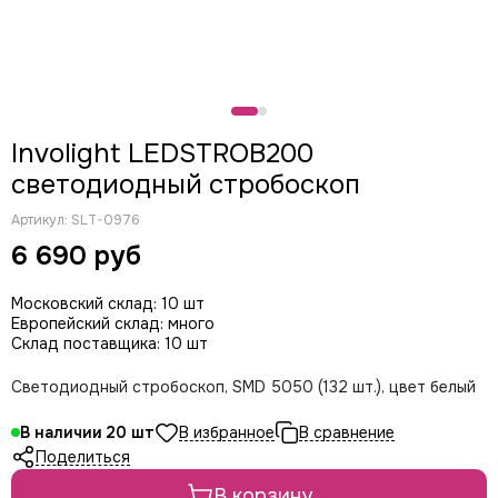
CODE
Пушки световые
Color Imagination
Фермы
Coreat
Involight снятое с производства
DiaPro
DIAlighting
Involight LEDSTROB200
DJ POWER
светодиодный стробоскоп
Fine ART
EK Lights
Артикул:
SLT-0976
Elation
6 690 руб
ETC
EuroDj
Московский склад: 10 шт
EXE TECHNOLOGY (LITEC)
Европейский склад: много
Global Effects
Склад поставщика: 10 шт
HazeBase
Светодиодный стробоскоп, SMD 5050 (132 шт.), цвет белый
High End Systems
I LIGHTING
В наличии
20
INVOLIGHT
Поделиться
JB LIGHTING
В корзину