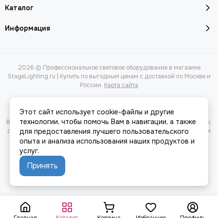
Каталог
Информация
2026 © Профессиональное световое оборудование в магазине
StageLighting.ru | Купить по выгодным ценам с доставкой по Москве и
России.
Карта сайта
Этот сайт использует cookie-файлы и другие
технологии, чтобы помочь Вам в навигации, а также
Вся представленная на сайте информация, касающаяся характеристик,
стоимости товаров и услуг, носит информационный характер и ни при
для предоставления лучшего пользовательского
каких условиях не является публичной офертой, определяемой
опыта и анализа использования наших продуктов и
положениями Статьи 437(2) Гражданского кодекса РФ.
услуг.
Принять