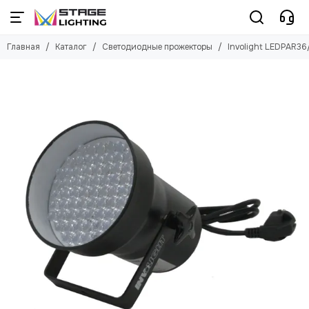
Светодиодные прожекторы
Главная
Каталог
Светодиодные прожекторы
Involight LEDPAR36
Смотреть все товары
Прожекторы LED PAR
Прожекторы COB PAR
Прожекторы LED BAR
Прожекторы с ZOOM
Прожекторы LED BAR вращающиеся
Прожекторы ультрафиолетовые
Прожекторы на аккумуляторах
Прожекторы влагозащищенные
Шторки кашетирующие
Стробоскопы
Блиндеры
Пинспоты