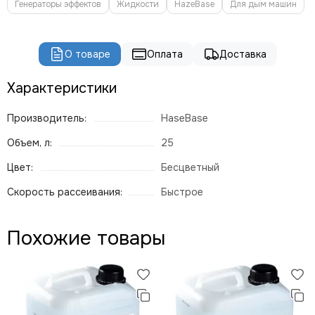
Генераторы эффектов
Жидкости
HazeBase
Для дым машин
ROBE
PROLIGHTS
PROLYTE
О товаре
Оплата
Доставка
Seetronic
ShowLight
Характеристики
Silver Star
SmokeGENIE
Производитель:
HaseBase
SMOKE FACTORY
STAGE4
Объем, л:
25
STAGELighting
Цвет:
Бесцветный
Stagemaker
Скорость рассеивания:
Быстрое
Tarboc
Tuchler
YODN
Похожие товары
ЯRILO Pro
PROCAST Cable
CVGAUDIO
СТРОЙЦИРК