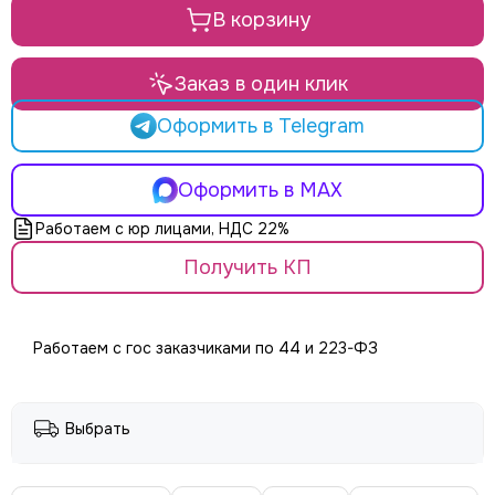
LE MAITRE
В корзину
Le Mark
LightCraft
Light Sky
Заказ в один клик
Light Union
Оформить в Telegram
Look Solutions
LevelUp цепные тали
MA Lighting
Оформить в MAX
MAdrix
Работаем с юр лицами, НДС 22%
Magmatic FX
Получить КП
Martin
MLB
Neutron
NICOLAUDIE (SUNLITE)
Работаем с гос заказчиками по 44 и 223-ФЗ
NICOLAUDIE ARCHITECTURAL
OSRAM
Philips
Выбрать
PoleStar
Robert Juliat