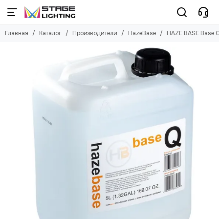
Производители
Главная
Каталог
Производители
HazeBase
HAZE BASE Base Q
Смотреть все бренды
Русский туман
ACME
ARENA
American DJ
Antari
ANZHEE
AVOLITES
Ayrton
Briteq
Bristage
ChamSys
CHAIN MASTER
Chauvet
CLAY PAKY
Company NA