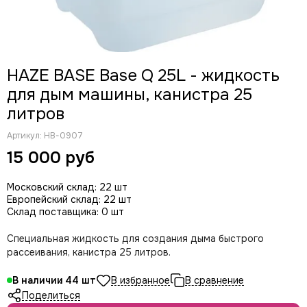
CODE
Color Imagination
Coreat
DiaPro
HAZE BASE Base Q 25L - жидкость
DIAlighting
для дым машины, канистра 25
DJ POWER
литров
Fine ART
EK Lights
Артикул:
HB-0907
Elation
15 000 руб
ETC
EuroDj
Московский склад: 22 шт
EXE TECHNOLOGY (LITEC)
Европейский склад: 22 шт
Global Effects
Склад поставщика: 0 шт
HazeBase
Специальная жидкость для создания дыма быстрого
High End Systems
рассеивания, канистра 25 литров.
I LIGHTING
INVOLIGHT
В наличии
44
JB LIGHTING
Поделиться