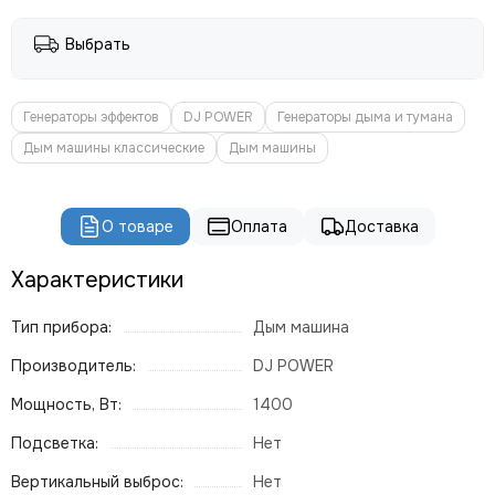
ROBE
PROLIGHTS
Выбрать
PROLYTE
Seetronic
ShowLight
Генераторы эффектов
DJ POWER
Генераторы дыма и тумана
Silver Star
Дым машины классические
Дым машины
SmokeGENIE
SMOKE FACTORY
STAGE4
О товаре
Оплата
Доставка
STAGELighting
Характеристики
Stagemaker
Tarboc
Тип прибора:
Дым машина
Tuchler
YODN
Производитель:
DJ POWER
ЯRILO Pro
Мощность, Вт:
1400
PROCAST Cable
CVGAUDIO
Подсветка:
Нет
СТРОЙЦИРК
Вертикальный выброс:
Нет