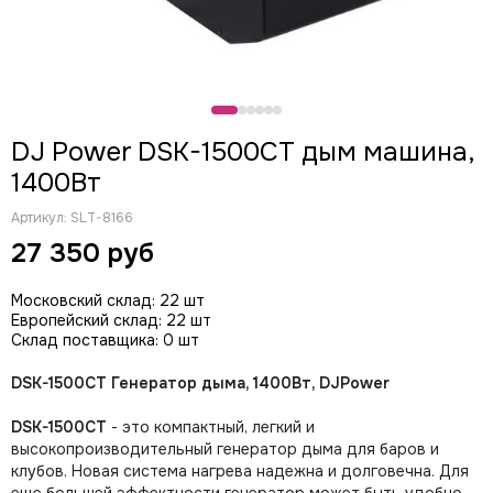
CODE
Color Imagination
Coreat
DiaPro
DIAlighting
DJ Power DSK-1500CT дым машина,
DJ POWER
1400Вт
Fine ART
EK Lights
Артикул:
SLT-8166
Elation
27 350 руб
ETC
EuroDj
Московский склад: 22 шт
EXE TECHNOLOGY (LITEC)
Европейский склад: 22 шт
Global Effects
Склад поставщика: 0 шт
HazeBase
DSK-1500CT Генератор дыма, 1400Вт, DJPower
High End Systems
I LIGHTING
DSK-1500CT
- это компактный, легкий и
INVOLIGHT
высокопроизводительный генератор дыма для баров и
JB LIGHTING
клубов. Новая система нагрева надежна и долговечна. Для