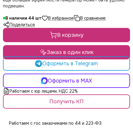
еще большей эффектности генератор может быть удобно
LE MAITRE
подвешен.
Le Mark
LightCraft
В наличии
44
Light Sky
Поделиться
Light Union
В корзину
Look Solutions
LevelUp цепные тали
MA Lighting
Заказ в один клик
MAdrix
Оформить в Telegram
Magmatic FX
Martin
MLB
Оформить в MAX
Neutron
Работаем с юр лицами, НДС 22%
NICOLAUDIE (SUNLITE)
NICOLAUDIE ARCHITECTURAL
Получить КП
OSRAM
Philips
PoleStar
Работаем с гос заказчиками по 44 и 223-ФЗ
Robert Juliat