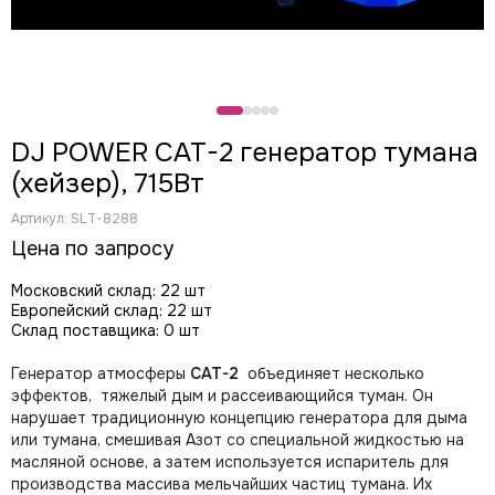
CODE
Color Imagination
Coreat
DiaPro
DIAlighting
DJ POWER CAT-2 генератор тумана
DJ POWER
(хейзер), 715Вт
Fine ART
EK Lights
Артикул:
SLT-8288
Elation
Цена по запросу
ETC
EuroDj
Московский склад: 22 шт
Европейский склад: 22 шт
EXE TECHNOLOGY (LITEC)
Склад поставщика: 0 шт
Global Effects
HazeBase
Генератор атмосферы
CAT-2
объединяет
несколько
High End Systems
эффектов, тяжелый дым и рассеивающийся туман. Он
нарушает традиционную концепцию генератора для дыма
I LIGHTING
или тумана, смешивая Азот со специальной жидкостью на
INVOLIGHT
масляной основе, а затем используется испаритель для
JB LIGHTING
производства массива мельчайших частиц тумана. Их