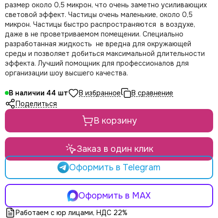
LE MAITRE
размер около 0,5 микрон, что очень заметно усиливающих
Le Mark
световой эффект. Частицы очень маленькие, около 0,5
микрон. Частицы быстро распространяются в воздухе,
LightCraft
даже в не проветриваемом помещении. Специально
Light Sky
разработанная жидкость не вредна для окружающей
Light Union
среды и позволяет добиться максимальной длительности
Look Solutions
эффекта. Лучший помощник для профессионалов для
LevelUp цепные тали
организации шоу высшего качества.
MA Lighting
В наличии
44
MAdrix
Поделиться
Magmatic FX
Martin
В корзину
MLB
Neutron
Заказ в один клик
NICOLAUDIE (SUNLITE)
NICOLAUDIE ARCHITECTURAL
Оформить в Telegram
OSRAM
Philips
Оформить в MAX
PoleStar
Robert Juliat
Работаем с юр лицами, НДС 22%