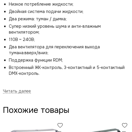
Низкое потребление жидкости;
Двойная система подачи жидкости;
Два режима: туман / дымка;
Супер низкий уровень шума и анти-влажным
вентилятором;
110В ~ 240В;
Два вентилятора для переключения выхода
тумана:вверх/вниз;
Поддержка функции RDM;
Встроенный ЖК-контроль, 3-контактный и 5-контактный
DMX-контроль.
Технические характеристики:
Похожие товары
Входное напряжение и скорость: AC 110 В-240 В, 50/60
Гц
Тип ограничителя тока: выключатель
Технические характеристики ограничителя тока: 8 А, 250