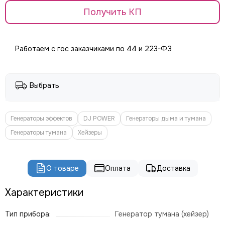
ROBE
Получить КП
PROLIGHTS
PROLYTE
Seetronic
Работаем с гос заказчиками по 44 и 223-ФЗ
ShowLight
Silver Star
SmokeGENIE
Выбрать
SMOKE FACTORY
STAGE4
STAGELighting
Генераторы эффектов
DJ POWER
Генераторы дыма и тумана
Stagemaker
Генераторы тумана
Хейзеры
Tarboc
Tuchler
YODN
О товаре
Оплата
Доставка
ЯRILO Pro
PROCAST Cable
Характеристики
CVGAUDIO
СТРОЙЦИРК
Тип прибора:
Генератор тумана (хейзер)