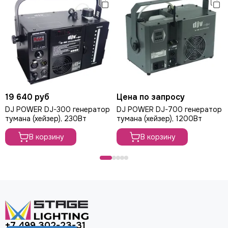
В
Общая потребляемая мощность: 715 Вт
Входной разъем питания: блокируемый PowerCon
Время разогрева : ~ 8 мин
Тип нагревателя: Алюминиевый блок нагревателя
Емкость резервуара для жидкости: 3 л
Регулируемый объем: есть
Уровень регулировки громкости / диапазон: 1-100%
19 640 руб
Цена по запросу
Максимальный выходной объем: ~ 24 000 куб. метров
DJ POWER DJ-300 генератор
DJ POWER DJ-700 генератор
тумана (хейзер), 230Вт
тумана (хейзер), 1200Вт
Макс. Выходное расстояние: ~ 10 м
Расход жидкости при полном объеме: ~ 4,7 ч / л
В корзину
В корзину
Максимальная длительность при полном объеме:
неограниченно
Непрерывный выход: есть
Максимальный непрерывный выходной уровень: 100%
Физический термостат: есть
Электронный терморегулятор: нет
Регулируемый выход: есть
+7 499 302-23-31