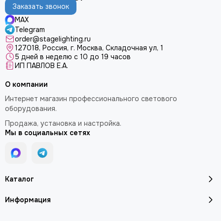
Регулируемая скорость вентилятора: есть
Заказать звонок
Защита от жидкостей: есть
MAX
Функция RDM: есть
Telegram
order@stagelighting.ru
Ручное управление на устройстве: ЖК-панель управления
127018, Россия, г. Москва, Складочная ул, 1
Беспроводное управление: нет
5 дней в неделю с 10 до 19 часов
Проводное управление: нет
ИП ПАВЛОВ Е.А.
Протокол управления: DMX-512
О компании
Диапазон каналов DMX: 3
Интернет магазин профессионального светового
Разъемы данных: 3- и 5-контактный XLR
оборудования.
Управление RDM: есть
Продажа, установка и настройка.
Мы в социальных сетях
Аксессуары:
Кейс: нет
Каталог
Шнур питания: есть
Информация
Беспроводной контроллер: нет
Проводной контроллер: нет