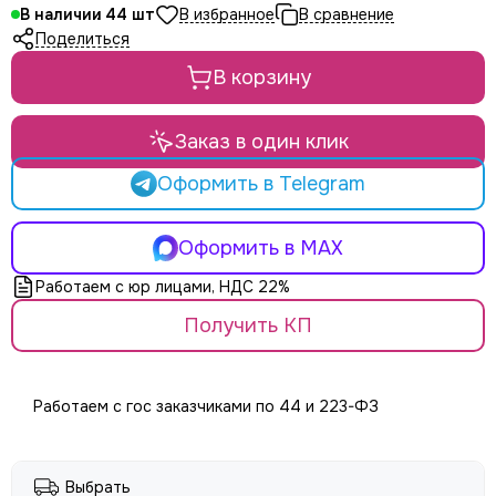
LE MAITRE
В наличии
44
Le Mark
Поделиться
LightCraft
В корзину
Light Sky
Light Union
Look Solutions
Заказ в один клик
LevelUp цепные тали
Оформить в Telegram
MA Lighting
MAdrix
Magmatic FX
Оформить в MAX
Martin
Работаем с юр лицами, НДС 22%
MLB
Neutron
Получить КП
NICOLAUDIE (SUNLITE)
NICOLAUDIE ARCHITECTURAL
OSRAM
Работаем с гос заказчиками по 44 и 223-ФЗ
Philips
PoleStar
Robert Juliat
Выбрать