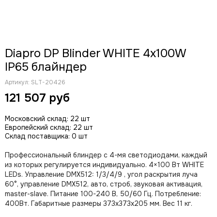
CODE
Color Imagination
Coreat
DiaPro
Diapro DP Blinder WHITE 4x100W
DIAlighting
IP65 блайндер
DJ POWER
Fine ART
Артикул:
SLT-20426
EK Lights
121 507 руб
Elation
ETC
Московский склад: 22 шт
EuroDj
Европейский склад: 22 шт
Склад поставщика: 0 шт
EXE TECHNOLOGY (LITEC)
Global Effects
Профессиональный блиндер с 4-мя светодиодами, каждый
HazeBase
из которых регулируется индивидуально. 4×100 Вт WHITE
High End Systems
LEDs. Управление DMX512: 1/3/4/9 , угол раскрытия луча
I LIGHTING
60°, управление DMX512, авто, строб, звуковая активация,
master-slave. Питание 100-240 В, 50/60 Гц. Потребление:
INVOLIGHT
400Вт. Габаритные размеры 373х373х205 мм. Вес 11 кг.
JB LIGHTING