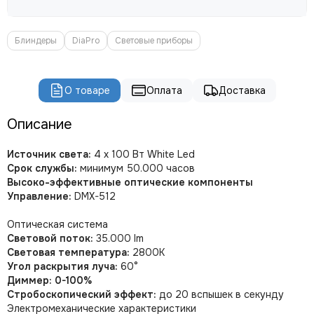
ROBE
PROLIGHTS
PROLYTE
Блиндеры
DiaPro
Световые приборы
Seetronic
ShowLight
О товаре
Оплата
Доставка
Silver Star
SmokeGENIE
Описание
SMOKE FACTORY
STAGE4
Источник света:
4 x 100 Вт White Led
STAGELighting
Срок службы:
минимум 50.000 часов
Stagemaker
Высоко-эффективные оптические компоненты
Tarboc
Управление:
DMX-512
Tuchler
Оптическая система
YODN
Световой поток:
35.000 lm
ЯRILO Pro
Световая температура:
2800К
PROCAST Cable
Угол раскрытия луча:
60°
CVGAUDIO
Диммер: 0-100%
СТРОЙЦИРК
Стробоскопический эффект:
до 20 вспышек в секунду
Электромеханические характеристики