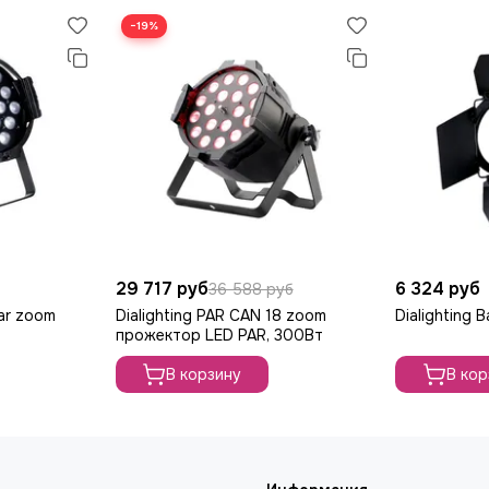
−19%
29 717 руб
6 324 руб
36 588 руб
Par zoom
Dialighting PAR CAN 18 zoom
Dialighting 
прожектор LED PAR, 300Вт
В корзину
В кор