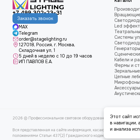
Каталог
Производи
+7 499 302-23-31
Вращающие
Заказать звонок
Светодиод
Led эффек
MAX
Театральны
Telegram
Системы уп
order@stagelighting.ru
Светодиод
127018, Россия, г. Москва,
Генератор
Складочная ул, 1
Сценически
5 дней в неделю с 10 до 19 часов
Кабели и р
ИП ПАВЛОВ Е.А.
Фермы и ст
Зеркальные
Цепные леб
Микрофоны
Аксессуары
Акустическ
Этот сайт ис
2026 © Профессиональное световое оборудование в магазине StageL
в навигации,
и анализа ис
Вся представленная на сайте информация, касающаяся характеристи
положениями Статьи 437(2) Гражданского кодекса РФ.