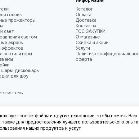
Информация
тели
Каталог
ся головы
Оплата
ные прожекторы
Доставка
ты
Контакты
й свет
ГОС ЗАКУПКИ
равления светом
О магазине
ные экраны
Скидки и акции
ы эффектов
Услуги
е вентиляторы
Политика конфиденциальнос
азъемы
оферта
ойки
 шары, дискошары
едки для шоу
ие системы
пользует cookie-файлы и другие технологии, чтобы помочь Вам
ighting.ru | Купить по выгодным ценам с доставкой по Москве и России.
К
 а также для предоставления лучшего пользовательского опыта
пользования наших продуктов и услуг.
к, стоимости товаров и услуг, носит информационный характер и ни при к