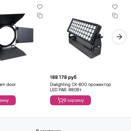
188 178 руб
38
Barn door
Dialighting CK-800 прожектор
Di
LED PAR, 880Вт
пр
зину
В корзину