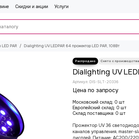
зине
Скидки и акции
Услуги
 LED PAR
Dialighting UV LEDPAR 64 прожектор LED PAR, 108Вт
Dialighting UV LE
Артикул:
DIS-SLT-20336
Цена по запросу
Московский склад: 0 шт
Европейский склад: 0 шт
Склад поставщика: 0 шт
Прожектор UV 36 светодиодо
каналов управления, master-s
дисплей. Питание: AC200/220