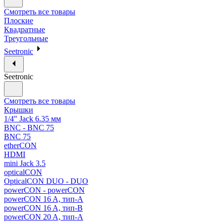
Смотреть все товары
Плоские
Квадратные
Треугольные
Seetronic
Seetronic
Смотреть все товары
Крышки
1/4" Jack 6.35 мм
BNC - BNC 75
BNC 75
etherCON
HDMI
mini Jack 3.5
opticalCON
OpticalCON DUO - DUO
powerCON - powerCON
powerCON 16 A, тип-A
powerCON 16 A, тип-B
powerCON 20 A, тип-A