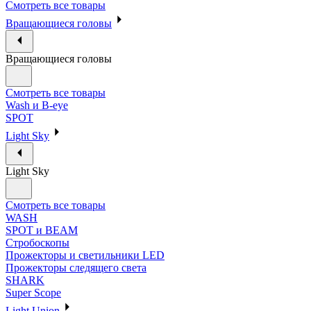
Смотреть все товары
Вращающиеся головы
Вращающиеся головы
Смотреть все товары
Wash и B-eye
SPOT
Light Sky
Light Sky
Смотреть все товары
WASH
SPOT и BEAM
Стробоскопы
Прожекторы и светильники LED
Прожекторы следящего света
SHARK
Super Scope
Light Union