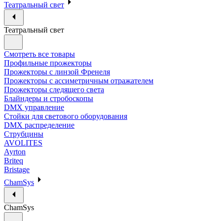
Театральный свет
Театральный свет
Смотреть все товары
Профильные прожекторы
Прожекторы с линзой Френеля
Прожекторы с ассиметричным отражателем
Прожекторы следящего света
Блайндеры и стробоскопы
DMX управление
Стойки для светового оборудования
DMX распределение
Струбцины
AVOLITES
Ayrton
Briteq
Bristage
ChamSys
ChamSys