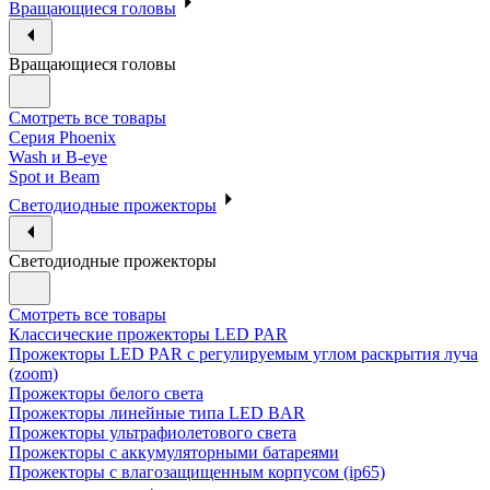
Вращающиеся головы
Вращающиеся головы
Смотреть все товары
Cерия Phoenix
Wash и B-eye
Spot и Beam
Cветодиодные прожекторы
Cветодиодные прожекторы
Смотреть все товары
Классические прожекторы LED PAR
Прожекторы LED PAR c регулируемым углом раскрытия луча
(zoom)
Прожекторы белого света
Прожекторы линейные типа LED BAR
Прожекторы ультрафиолетового света
Прожекторы с аккумуляторными батареями
Прожекторы с влагозащищенным корпусом (ip65)