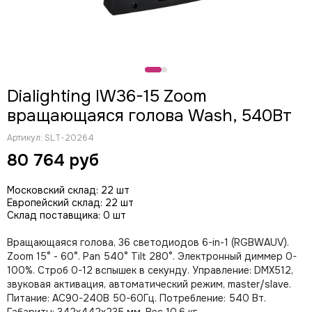
CODE
Color Imagination
Coreat
DiaPro
DIAlighting
Dialighting IW36-15 Zoom
DJ POWER
вращающаяся голова Wash, 540Вт
Fine ART
EK Lights
Артикул:
SLT-20264
Elation
80 764 руб
ETC
EuroDj
Московский склад: 22 шт
EXE TECHNOLOGY (LITEC)
Европейский склад: 22 шт
Global Effects
Склад поставщика: 0 шт
HazeBase
Вращающаяся голова, 36 светодиодов 6-in-1 (RGBWAUV).
High End Systems
Zoom 15° - 60°. Раn 540° Tilt 280°. Электронный диммер 0-
I LIGHTING
100%. Строб 0-12 вспышек в секунду. Управление: DMX512,
INVOLIGHT
звуковая активация, автоматический режим, master/slave.
JB LIGHTING
Питание: AC90-240В 50-60Гц. Потребление: 540 Вт.