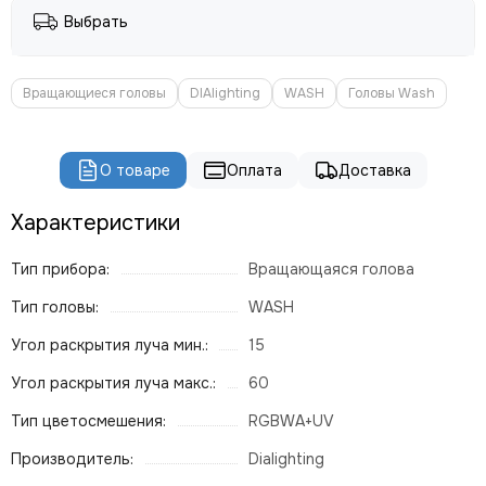
ROBE
Выбрать
PROLIGHTS
PROLYTE
Seetronic
Вращающиеся головы
DIAlighting
WASH
Головы Wash
ShowLight
Silver Star
SmokeGENIE
О товаре
Оплата
Доставка
SMOKE FACTORY
Характеристики
STAGE4
STAGELighting
Тип прибора:
Вращающаяся голова
Stagemaker
Tarboc
Тип головы:
WASH
Tuchler
Угол раскрытия луча мин.:
15
YODN
ЯRILO Pro
Угол раскрытия луча макс.:
60
PROCAST Cable
Тип цветосмешения:
RGBWA+UV
CVGAUDIO
СТРОЙЦИРК
Производитель:
Dialighting