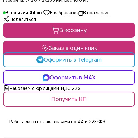
Габариты: 342х442х235 мм. Вес 10.6 кг.
LE MAITRE
Le Mark
В наличии
44
LightCraft
Поделиться
Light Sky
В корзину
Light Union
Look Solutions
LevelUp цепные тали
Заказ в один клик
MA Lighting
Оформить в Telegram
MAdrix
Magmatic FX
Martin
Оформить в MAX
MLB
Работаем с юр лицами, НДС 22%
Neutron
NICOLAUDIE (SUNLITE)
Получить КП
NICOLAUDIE ARCHITECTURAL
OSRAM
Philips
Работаем с гос заказчиками по 44 и 223-ФЗ
PoleStar
Robert Juliat