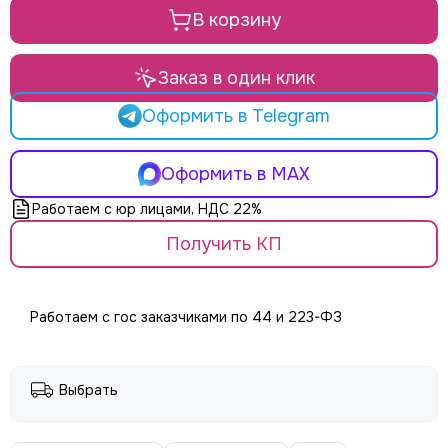
LE MAITRE
В корзину
Le Mark
LightCraft
Light Sky
Заказ в один клик
Light Union
Оформить в Telegram
Look Solutions
LevelUp цепные тали
MA Lighting
Оформить в MAX
MAdrix
Работаем с юр лицами, НДС 22%
Magmatic FX
Martin
Получить КП
MLB
Neutron
NICOLAUDIE (SUNLITE)
Работаем с гос заказчиками по 44 и 223-ФЗ
NICOLAUDIE ARCHITECTURAL
OSRAM
Philips
Выбрать
PoleStar
Robert Juliat