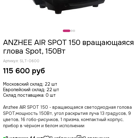
CODE
Color Imagination
Coreat
DiaPro
DIAlighting
ANZHEE AIR SPOT 150 вращающаяся
DJ POWER
глова Spot, 150Вт
Fine ART
EK Lights
Артикул:
SLT-0600
Elation
115 600 руб
ETC
EuroDj
Московский склад: 22 шт
EXE TECHNOLOGY (LITEC)
Европейский склад: 22 шт
Global Effects
Склад поставщика: 0 шт
HazeBase
Anzhee AIR SPOT 150 - вращающаяся светодиодная голова
High End Systems
SPOT,мощность 150Вт, угол раскрытия луча 13 градусов, 9
I LIGHTING
цветов, 16 гобо-рисунков, 1 призма, компактный корпус,
INVOLIGHT
прибор в чёрном и белом исполнении
JB LIGHTING