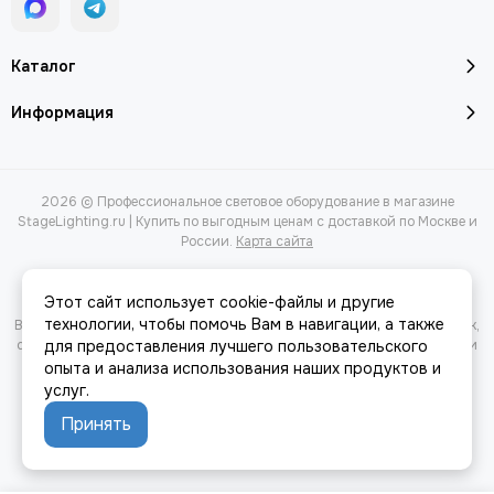
Каталог
Информация
2026 © Профессиональное световое оборудование в магазине
StageLighting.ru | Купить по выгодным ценам с доставкой по Москве и
России.
Карта сайта
Этот сайт использует cookie-файлы и другие
технологии, чтобы помочь Вам в навигации, а также
Вся представленная на сайте информация, касающаяся характеристик,
стоимости товаров и услуг, носит информационный характер и ни при
для предоставления лучшего пользовательского
каких условиях не является публичной офертой, определяемой
опыта и анализа использования наших продуктов и
положениями Статьи 437(2) Гражданского кодекса РФ.
услуг.
Принять