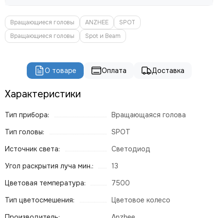
ROBE
PROLIGHTS
Вращающиеся головы
ANZHEE
SPOT
PROLYTE
Вращающиеся головы
Spot и Beam
Seetronic
ShowLight
Silver Star
О товаре
Оплата
Доставка
SmokeGENIE
SMOKE FACTORY
Характеристики
STAGE4
STAGELighting
Тип прибора:
Вращающаяся голова
Stagemaker
Тип головы:
SPOT
Tarboc
Tuchler
Источник света:
Светодиод
YODN
Угол раскрытия луча мин.:
13
ЯRILO Pro
PROCAST Cable
Цветовая температура:
7500
CVGAUDIO
Тип цветосмешения:
Цветовое колесо
СТРОЙЦИРК
Производитель:
Anzhee