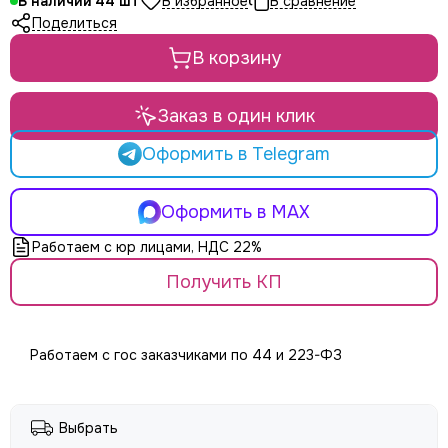
В наличии
44
LE MAITRE
Поделиться
Le Mark
LightCraft
В корзину
Light Sky
Light Union
Заказ в один клик
Look Solutions
LevelUp цепные тали
Оформить в Telegram
MA Lighting
MAdrix
Оформить в MAX
Magmatic FX
Martin
Работаем с юр лицами, НДС 22%
MLB
Получить КП
Neutron
NICOLAUDIE (SUNLITE)
NICOLAUDIE ARCHITECTURAL
Работаем с гос заказчиками по 44 и 223-ФЗ
OSRAM
Philips
PoleStar
Выбрать
Robert Juliat