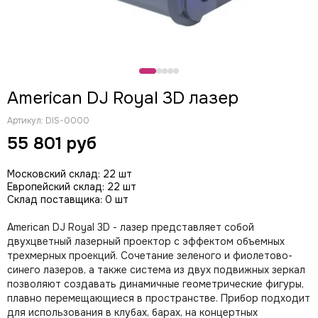
CODE
Color Imagination
Coreat
DiaPro
DIAlighting
American DJ Royal 3D лазер
DJ POWER
Fine ART
Артикул:
DIS-0000
EK Lights
55 801 руб
Elation
ETC
Московский склад: 22 шт
EuroDj
Европейский склад: 22 шт
Склад поставщика: 0 шт
EXE TECHNOLOGY (LITEC)
Global Effects
American DJ Royal 3D - лазер представляет собой
HazeBase
двухцветный лазерный проектор с эффектом объемных
High End Systems
трехмерных проекций. Сочетание зеленого и фиолетово-
I LIGHTING
синего лазеров, а также система из двух подвижных зеркал
позволяют создавать динамичные геометрические фигуры,
INVOLIGHT
плавно перемещающиеся в пространстве. Прибор подходит
JB LIGHTING
для использования в клубах, барах, на концертных