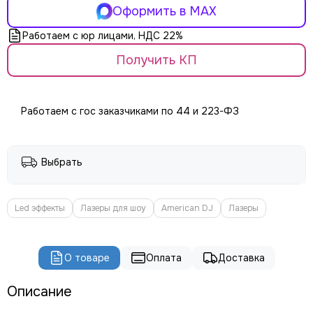
ROBE
Оформить в MAX
PROLIGHTS
Работаем с юр лицами, НДС 22%
PROLYTE
Seetronic
Получить КП
ShowLight
Silver Star
SmokeGENIE
Работаем с гос заказчиками по 44 и 223-ФЗ
SMOKE FACTORY
STAGE4
STAGELighting
Выбрать
Stagemaker
Tarboc
Tuchler
Led эффекты
Лазеры для шоу
American DJ
Лазеры
YODN
ЯRILO Pro
О товаре
Оплата
Доставка
PROCAST Cable
CVGAUDIO
Описание
СТРОЙЦИРК