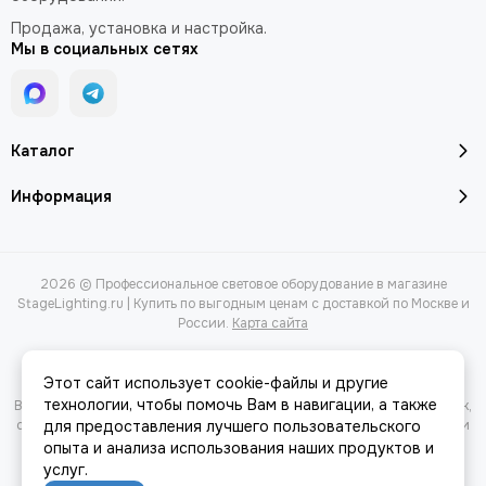
Продажа, установка и настройка.
Мы в социальных сетях
Каталог
Информация
2026 © Профессиональное световое оборудование в магазине
StageLighting.ru | Купить по выгодным ценам с доставкой по Москве и
России.
Карта сайта
Этот сайт использует cookie-файлы и другие
технологии, чтобы помочь Вам в навигации, а также
Вся представленная на сайте информация, касающаяся характеристик,
стоимости товаров и услуг, носит информационный характер и ни при
для предоставления лучшего пользовательского
каких условиях не является публичной офертой, определяемой
опыта и анализа использования наших продуктов и
положениями Статьи 437(2) Гражданского кодекса РФ.
услуг.