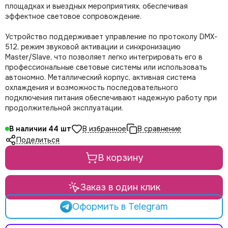
LE MAITRE
площадках и выездных мероприятиях, обеспечивая
Le Mark
эффектное световое сопровождение.
LightCraft
Устройство поддерживает управление по протоколу DMX-
Light Sky
512, режим звуковой активации и синхронизацию
Light Union
Master/Slave, что позволяет легко интегрировать его в
Look Solutions
профессиональные световые системы или использовать
LevelUp цепные тали
автономно. Металлический корпус, активная система
MA Lighting
охлаждения и возможность последовательного
подключения питания обеспечивают надежную работу при
MAdrix
продолжительной эксплуатации.
Magmatic FX
Martin
В наличии
44
MLB
Поделиться
Neutron
В корзину
NICOLAUDIE (SUNLITE)
NICOLAUDIE ARCHITECTURAL
OSRAM
Заказ в один клик
Philips
Оформить в Telegram
PoleStar
Robert Juliat