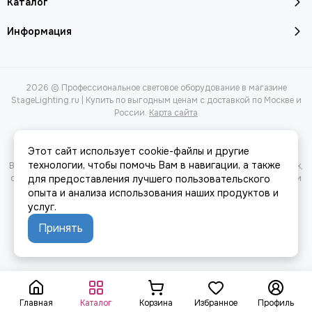
Каталог
Информация
2026 © Профессиональное световое оборудование в магазине
StageLighting.ru | Купить по выгодным ценам с доставкой по Москве и
России.
Карта сайта
Этот сайт использует cookie-файлы и другие
технологии, чтобы помочь Вам в навигации, а также
Вся представленная на сайте информация, касающаяся характеристик,
стоимости товаров и услуг, носит информационный характер и ни при
для предоставления лучшего пользовательского
каких условиях не является публичной офертой, определяемой
опыта и анализа использования наших продуктов и
положениями Статьи 437(2) Гражданского кодекса РФ.
услуг.
Принять
Главная
Каталог
Корзина
Избранное
Профиль