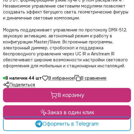
по 3 Вт, формирующими узкие лучи с углом раскрытия 4°.
LE MAITRE
Независимое управление световыми модулями позволяет
Le Mark
создавать эффект бегущего света, геометрические фигуры
LightCraft
и динамичные световые композиции.
Light Sky
Light Union
Модель поддерживает управление по протоколу DMX-512,
звуковую активацию, автономный режим и работу в
Look Solutions
конфигурации Master/Slave. Встроенные программы,
LevelUp цепные тали
электронный диммер, стробоскоп и поддержка
MA Lighting
беспроводного управления через UC IR и Airstream IR
MAdrix
обеспечивают широкие возможности настройки светового
Magmatic FX
оформления для мобильных и стационарных инсталляций.
Martin
В наличии
44
MLB
Поделиться
Neutron
NICOLAUDIE (SUNLITE)
В корзину
NICOLAUDIE ARCHITECTURAL
OSRAM
Заказ в один клик
Philips
PoleStar
Оформить в Telegram
Robert Juliat