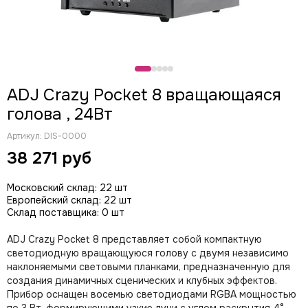
CODE
Color Imagination
Coreat
DiaPro
DIAlighting
ADJ Crazy Pocket 8 вращающаяся
DJ POWER
голова , 24Вт
Fine ART
EK Lights
Артикул:
DIS-0000
Elation
38 271 руб
ETC
EuroDj
Московский склад: 22 шт
EXE TECHNOLOGY (LITEC)
Европейский склад: 22 шт
Global Effects
Склад поставщика: 0 шт
HazeBase
ADJ Crazy Pocket 8 представляет собой компактную
High End Systems
светодиодную вращающуюся голову с двумя независимо
I LIGHTING
наклоняемыми световыми планками, предназначенную для
INVOLIGHT
создания динамичных сценических и клубных эффектов.
JB LIGHTING
Прибор оснащен восемью светодиодами RGBA мощностью