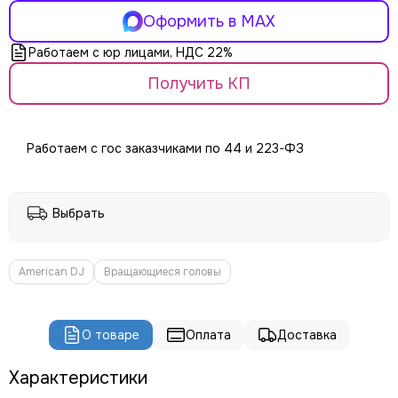
ROBE
Оформить в MAX
PROLIGHTS
PROLYTE
Работаем с юр лицами, НДС 22%
Seetronic
Получить КП
ShowLight
Silver Star
SmokeGENIE
Работаем с гос заказчиками по 44 и 223-ФЗ
SMOKE FACTORY
STAGE4
STAGELighting
Выбрать
Stagemaker
Tarboc
Tuchler
American DJ
Вращающиеся головы
YODN
ЯRILO Pro
PROCAST Cable
О товаре
Оплата
Доставка
CVGAUDIO
СТРОЙЦИРК
Характеристики