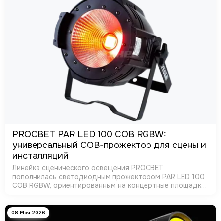
PROCBET PAR LED 100 COB RGBW:
универсальный COB-прожектор для сцены и
инсталляций
Линейка сценического освещения PROCBET
пополнилась светодиодным прожектором PAR LED 100
COB RGBW, ориентированным на концертные площадки,
театры, клубы и корпоративные мероприятия. Новинка
сочетает высокую яркость, широкие возможнос…
08 Мая 2026